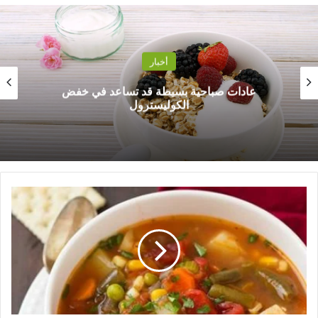
أخبار
عادات صباحية بسيطة قد تساعد في خفض
الكوليسترول
أ
س
ت
ا
ذ
ج
ه
ا
ز