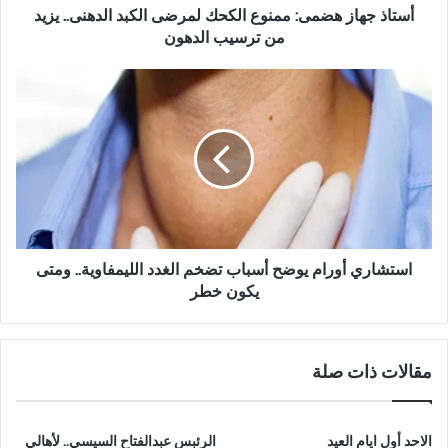
ه
أستاذ جهاز هضمى: ممنوع الكحك لمرضى الكبد الدهنى.. يزيد
ض
من ترسيب الدهون
م
ى
ا
:
س
م
ت
م
ش
ن
ا
و
ر
ع
ي
ا
أ
ل
و
ك
ر
استشاري أورام يوضح أسباب تضخم الغدد الليمفاوية.. ومتى
ح
ا
يكون خطر
ك
م
ل
ي
م
و
مقالات ذات صلة
ر
ض
ض
ح
ى
أ
ا
س
الاحد أول ايام العيد
الرئبس عبدالفتاح السيسي.. لأهالي