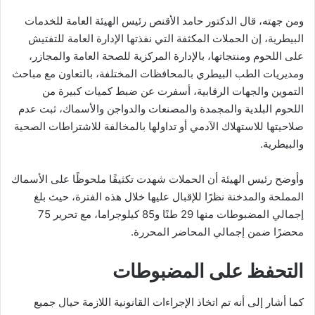
ومن جهته، قال الدكتور حامد الأقنص رئيس الهيئة العامة للخدمات
البيطرية، إن الحملات المكثفة التي نفذتها الإدارة العامة للتفتيش
على اللحوم ومنتجاتها، بالإدارة المركزية للصحة العامة والمجازر،
ومديريات الطب البيطري بالمحافظات المختلفة، بالتعاون مع مباحث
التموين والجهات الرقابية، أسفرت عن ضبط كميات كبيرة من
اللحوم البلدية والمجمدة والمصنعات والدواجن والأسماك، ثبت عدم
صلاحيتها للاستهلاك الآدمي أو تداولها بالمخالفة للاشتراطات الصحية
والبيطرية.
وأوضح رئيس الهيئة أن الحملات شهدت تكثيفًا ملحوظًا على الأسماك
المملحة والمدخنة نظرًا للإقبال عليها خلال هذه الفترة، حيث بلغ
إجمالي المضبوطات منها 29 طنًا و85 كيلوجراما، مع تحرير 75
محضرًا ضمن إجمالي المحاضر المحررة.
التحفظ على المضبوطات
كما أشار إلى أنه تم اتخاذ الإجراءات القانونية اللازمة حيال جميع