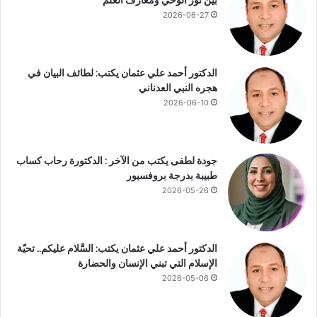
بين نور الوحي ومعارف العلم
ي
ة
ب
2026-06-27
.
ا
.
ل
و
د
م
الدكتور أحمد علي عثمان يكتب: لطائف البيان في
ه
ت
هجره النبي العدناني
و
ى
2026-06-10
ن
ي
ك
و
ن
جودة لطفى يكتب من الآخر : الدكتورة رحاب كساب
خ
طبيبة بدرجة بروفسيور
ط
2026-05-26
ر
الدكتور أحمد علي عثمان يكتب: السَّلام عليكم.. تحيّة
الإسلام التي تبني الإنسان والحضارة
2026-05-06