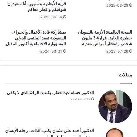
ل
ب
قرية الأبعاديه بدمنهور.. أنا سعيد إن
2025-03-28
ك
ا
شوفتكم وافطر معاكم
ب
ب
2023-06-14
د
ت
ا
ض
الصحة العالمية: الأزمة بالسودان
بمشاركة قادة الأعمال والخبراء..
ل
خ
خطيرة للغاية.. فرار3.4 مليون
السعودية تعقد الملتقى الدولي
د
م
شخص وانتشار أمراض معدية
للمسؤولية الاجتماعية أكتوبر المقبل
ه
ا
2024-08-31
2023-07-28
ن
ل
ى
غ
.
د
.
د
مقالات
ي
ا
ز
ل
ي
الدكتور حسام عبدالغفار، يكتب : الرقمُ الذي لا يكفي
ل
د
ي
2026-06-27
م
م
ن
ف
ت
ا
ر
و
الدكتور أحمد علي عثمان يكتب: الذات.. رحلة الإنسان
س
ي