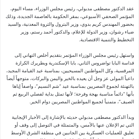
عقد الدكتور مصطفى مدبولي، رئيس مجلس الوزراء، مساء اليوم،
المؤتمر الصحفي الأسبوعي، بمقر الحكومة بالعاصمة الجديدة، وذلك
بحضور المهندس كريم بدوي، وزير البترول والثروة المعدنية، والسيد
ضياء رشوان، وزير الدولة للإعلام، والدكتور أحمد رستم، وزير
التخطيط والتنمية الاقتصادية.
واستهل رئيس مجلس الوزراء المؤتمر بتقديم أخلص التهاني إلى
قداسة البابا تواضروس الثاني، بابا الإسكندرية وبطريرك الكرازة
المرقسية، وكل المواطنين المسيحيين، بمناسبة عيد القيامة المجيد،
داعياً المولى عز وجل أن يعيده بالخير واليمن والبركات، متوجهاً أيضاً
بالتهنئة لجموع المصريين بمناسبة عيد “شم النسيم”، واصفاً إياها
بأنها “دائماً مناسبة بهجة وفرحة؛ لأنها تمثل بداية لفصلي الربيع ثم
الصيف”، متمنياً لجميع المواطنين المصريين دوام الخير.
وبدأ الدكتور مصطفى مدبولي حديثه بالإشارة إلى الأخبار الإيجابية
التي تم الإعلان عنها بالأمس، والمتمثلة في التوصل إلى وقف أو
تعليق للعمليات العسكرية بين الجانبين في منطقة الشرق الأوسط