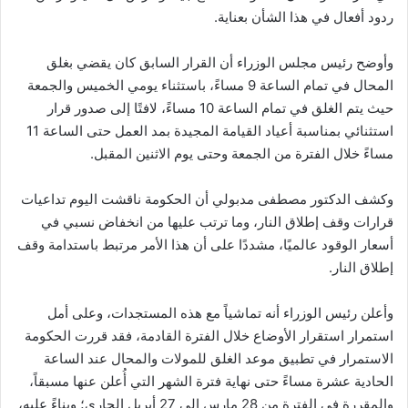
ردود أفعال في هذا الشأن بعناية.
وأوضح رئيس مجلس الوزراء أن القرار السابق كان يقضي بغلق
المحال في تمام الساعة 9 مساءً، باستثناء يومي الخميس والجمعة
حيث يتم الغلق في تمام الساعة 10 مساءً، لافتًا إلى صدور قرار
استثنائي بمناسبة أعياد القيامة المجيدة بمد العمل حتى الساعة 11
مساءً خلال الفترة من الجمعة وحتى يوم الاثنين المقبل.
وكشف الدكتور مصطفى مدبولي أن الحكومة ناقشت اليوم تداعيات
قرارات وقف إطلاق النار، وما ترتب عليها من انخفاض نسبي في
أسعار الوقود عالميًا، مشددًا على أن هذا الأمر مرتبط باستدامة وقف
إطلاق النار.
وأعلن رئيس الوزراء أنه تماشياً مع هذه المستجدات، وعلى أمل
استمرار استقرار الأوضاع خلال الفترة القادمة، فقد قررت الحكومة
الاستمرار في تطبيق موعد الغلق للمولات والمحال عند الساعة
الحادية عشرة مساءً حتى نهاية فترة الشهر التي أُعلن عنها مسبقاً،
والمقررة في الفترة من 28 مارس إلى 27 أبريل الجاري؛ وبناءً عليه،