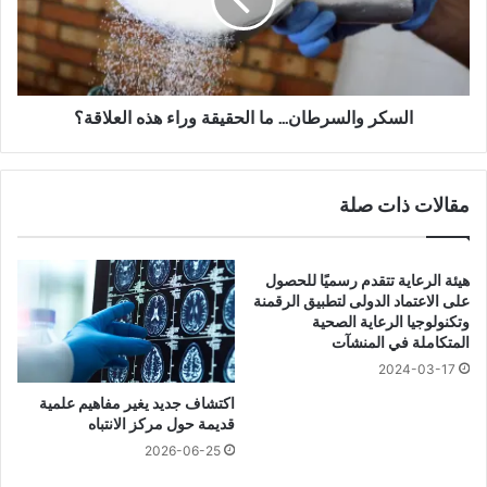
ع
ر
م
و
ة
ا
"
ل
غ
س
ن
ر
السكر والسرطان… ما الحقيقة وراء هذه العلاقة؟
ي
ط
ة
ا
ب
ن
مقالات ذات صلة
ا
…
ل
م
ب
ا
ر
ا
هيئة الرعاية تتقدم رسميًا للحصول
و
ل
على الاعتماد الدولى لتطبيق الرقمنة
ت
وتكنولوجيا الرعاية الصحية
ح
المتكاملة في المنشآت
ي
ق
ن
ي
2024-03-17
"
ق
اكتشاف جديد يغير مفاهيم علمية
ت
ة
قديمة حول مركز الانتباه
خ
و
2026-06-25
د
ر
ع
ا