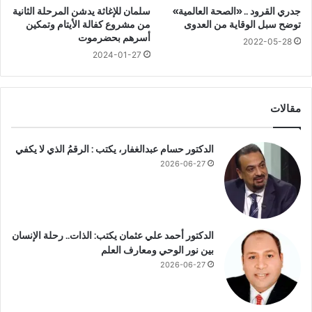
جدري القرود .. «الصحة العالمية»
سلمان للإغاثة يدشن المرحلة الثانية
ك
ء
توضح سبل الوقاية من العدوى
من مشروع كفالة الأيتام وتمكين
ي
ه
أسرهم بحضرموت
و
ذ
2022-05-28
م
2024-01-27
ه
ي
ا
ا
ل
ع
مقالات
ل
ا
ق
الدكتور حسام عبدالغفار، يكتب : الرقمُ الذي لا يكفي
ة
2026-06-27
؟
الدكتور أحمد علي عثمان يكتب: الذات.. رحلة الإنسان
بين نور الوحي ومعارف العلم
2026-06-27