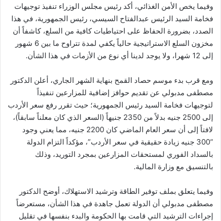
وفيما يخص الأمن الغذائي، أكد رئيس مجلس الوزراء تنفيذ توجيهات
فخامة السيد الرئيس عبدالفتاح السيسي، رئيس الجمهورية، في هذا
الصدد، بضرورة الحفاظ على احتياطيات كافية من السلع، كاشفاً أن
مخزون السلع الاستراتيجية حالياً يكفي لمدة تتراوح ما بين 6 شهور
إلى 12 شهرا، ولا يوجد لدينا أي نوع من الأزمات في هذا الشأن.
ومع قرب بدء موسم حصاد القمح بنهاية الشهر الجاري، أعلن الدكتور
مصطفى مدبولي عن تقديم حوافز إضافية للمزارعين تنفيذاً
لتوجيهات فخامة السيد رئيس الجمهورية؛ حيث تقرر رفع سعر الأردب
إلى 2500 جنيه بدلاً من 2350 جنيهاً (السعر الذي كان معلناً سابقاً)،
لافتاً إلى أن سعر العام الماضي كان 2200 جنيه، مما يعني وجود
“300 جنيه زيادة حقيقية في سعر الأردب”، مؤكداً التزام الدولة
بالسداد الفوري لمستحقات المزارعين بمجرد التوريد، وذلك
بالتنسيق مع وزارة المالية.
وفيما يتعلق بملف توفير الطاقة وترشيد الاستهلاك، أوضح الدكتور
مصطفى مدبولي أن الدولة تعمل جاهدة في هذا الشأن، مستعرضاً
إجراءات الترشيد التي قامت بها الحكومة والبدء بنفسها في تقليل