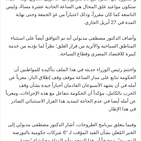
ستكون مواعيد غلق المحال هي الساعة الحادية عشرة مساءً، وليس
التاسعة كما كان مقرراً، وذلك اعتباراً من غدٍ الجمعة وحتى نهاية
المدة في 27 أبريل الجاري.
وأضاف الدكتور مصطفى مدبولي أنه تم التوافق أيضاً على استثناء
المناطق السياحية والأثرية من قرار الغلق؛ نظراً لما تؤديه من خدمة
كبيرة للاقتصاد المصري وقطاع السياحة.
واختتم رئيس الوزراء حديثه في هذا الملف بتأكيده للمواطنين أن
الحكومة تتابع على مدار الساعة موقف وقف إطلاق النار، معرباً عن
أمله في أن يشهد الأسبوعان القادمان أخباراً جيدة بشأن وقف
الحرب بالكامل، مؤكداً أن الحكومة تتفاعل مع هذه الإجراءات، ومعرباً
عن أمله أيضا في عدم الحاجة لتمديد هذا القرار الاستثنائي الصادر
في هذا الإطار.
وفيما يتعلق ببرنامج الطروحات، أشار الدكتور مصطفى مدبولي إلى
الخبر المُعلن بشأن القيد المؤقت لـ “6 شركات حكومية بالبورصة
المصرية”، موضحاً أن هذا التوجه بدأته الدولة مع إنشاء “وحدة