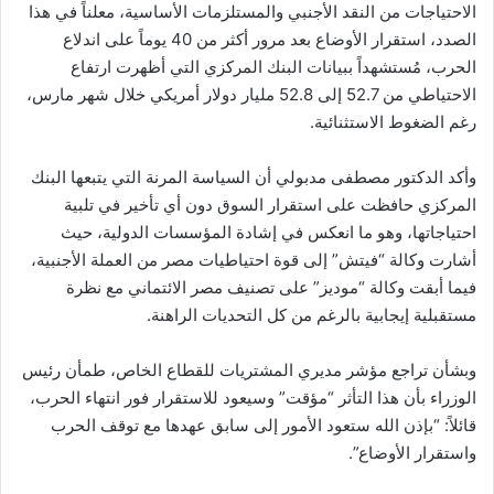
الاحتياجات من النقد الأجنبي والمستلزمات الأساسية، معلناً في هذا
الصدد، استقرار الأوضاع بعد مرور أكثر من 40 يوماً على اندلاع
الحرب، مُستشهداً ببيانات البنك المركزي التي أظهرت ارتفاع
الاحتياطي من 52.7 إلى 52.8 مليار دولار أمريكي خلال شهر مارس،
رغم الضغوط الاستثنائية.
وأكد الدكتور مصطفى مدبولي أن السياسة المرنة التي يتبعها البنك
المركزي حافظت على استقرار السوق دون أي تأخير في تلبية
احتياجاتها، وهو ما انعكس في إشادة المؤسسات الدولية، حيث
أشارت وكالة “فيتش” إلى قوة احتياطيات مصر من العملة الأجنبية،
فيما أبقت وكالة “موديز” على تصنيف مصر الائتماني مع نظرة
مستقبلية إيجابية بالرغم من كل التحديات الراهنة.
وبشأن تراجع مؤشر مديري المشتريات للقطاع الخاص، طمأن رئيس
الوزراء بأن هذا التأثر “مؤقت” وسيعود للاستقرار فور انتهاء الحرب،
قائلاً: “بإذن الله ستعود الأمور إلى سابق عهدها مع توقف الحرب
واستقرار الأوضاع”.