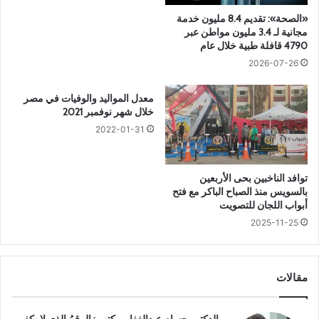
م
ض
«الصحة»: تقديم 8.4 مليون خدمة
ن
ف
مجانية لـ 3.4 مليون مواطن عبر
م
ي
4790 قافلة طبية خلال عام
ص
م
2026-07-26
ا
ص
د
ر
معدل المواليد والوفيات في مصر
ر
.
خلال شهر نوفمبر 2021
غ
.
ي
.
2022-01-31
ر
ه
م
ل
و
ل
توافد الناخبين بحى الأربعين
ث
ه
بالسويس منذ الصباح الباكر مع فتح
و
ع
أبواب اللجان للتصويت
ق
ل
2025-11-25
ة
ا
ق
ة
مقالات
ب
ـ
«