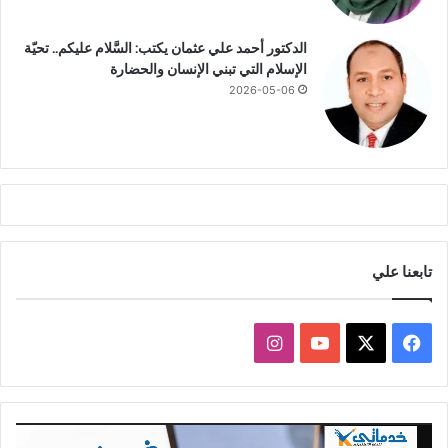
الدكتور أحمد علي عثمان يكتب: السَّلام عليكم.. تحيّة
الإسلام التي تبني الإنسان والحضارة
2026-05-06
تابعنا علي
ف
ا
ي
X
Y
ن
س
o
س
مشغل