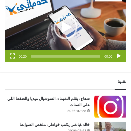
الفيديو
ب
u
ت
و
T
ق
ك
u
ر
b
ا
e
م
00:20
00:00
تقنية
شعاع : بقلم الشيماء. السوشيال ميديا والضغط اللي
على الستات
2026-07-28
خالد غباشى يكتب خواطر : ملخص الضوابط
2026-07-13