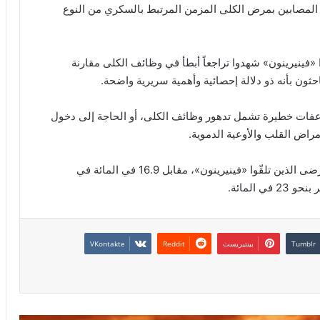
لأميركية عام 2021 لعلاج المرضى المصابين بمرض الكلى المزمن المرتبط بالسكري من النوع
 «فينيرينون» شهدوا تراجعاً أبطأ في وظائف الكلى مقارنة
حثون بأنه ذو دلالة إحصائية وأهمية سريرية واضحة.
مضاعفات خطيرة تشمل تدهور وظائف الكلى، أو الحاجة إلى دخول
راض القلب والأوعية الدموية.
وسُجلت هذه المضاعفات لدى 13.9 في المائة من المرضى الذين تلقّوا «فينيرينون»، مقابل 16.9 في المائة في
المائة.
بينتيريست