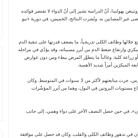
غن بهولندا، أنّ الدراسة تشير إلى أنّ الدواء لا تقتصر فوائده
ى غير المصابين به. ونُشرت النتائج، الخميس، في دورية «نيو
خلالها وظائف الكلى تدريجياً، ما يضعف قدرتها على تنقية الدم
سكري وارتفاع ضغط الدم من أبرز مسبباته، وقد يؤدّي في مراحله
زراعة كلية. وغالباً ما يتطوَّر المرض ببطء ومن دون عوارض
 المبكرَين أمراً شديد الأهمية.
وشملت الدراسة 1584 بالغاً مصابين بمرض الكلى المزمن، جرت متابعتهم لأكثر من 3 سنوات في المتوسط. وكان
اع مستويات البروتين في البول، وهما من أبرز المؤشّرات
نون»، في حين حصل النصف الآخر على دواء وهمي، إلى جانب
همان في تدهور وظائف الكلى والقلب. وكان قد حصل على موافقة