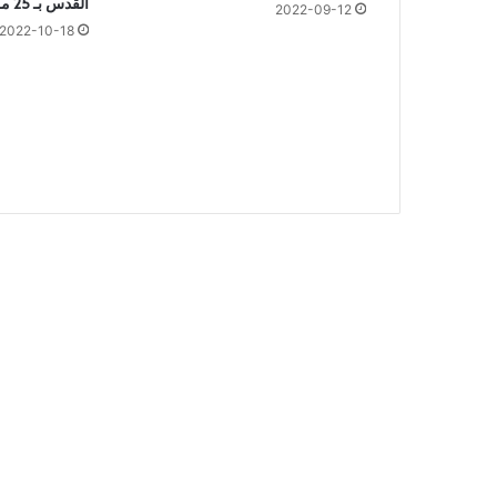
القدس بـ 25 مليون دولار
ا
2022-09-12
2022-10-18
ل
ع
ا
م
ة
ل
ل
أ
ط
ب
ا
ء
ا
ل
ب
ي
ط
ر
ي
ي