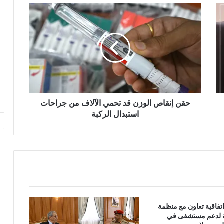
ح
ق
ن
إ
ن
ق
ا
ص
ا
ل
حقن إنقاص الوزن قد تحمي الآلاف من جراحات
و
استبدال الركبة
ز
ن
ق
د
ت
ح
م
ي
اتفاقية تعاون مع منظمة
ا
ية لدعم مستشفى في
ل