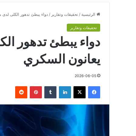
الرئيسية
/
تحقيقات وتقارير
/
دواء يبطئ تدهور الكلى لدى 
تحقيقات وتقارير
دواء يبطئ تدهور ال
يعانون السكري
2026-06-05
فيسبوك
‫X
لينكدإن
‏Tumblr
بينتيريست
‏Reddit