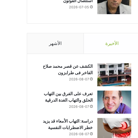
استئصال القولون
2026-07-05
تحقيقات وتقارير
الأخيرة
الأشهر
2026-07-21
وزير الصحة يستقبل الوزيرة الفرن
الصحية بين مصر وف
الكشف عن قصر محمد صلاح
الفاخر فى طرابزون
2026-08-07
تعرف على الفرق بين التهاب
الحلق والتهاب الغدة الدرقية
2026-07-21
2026-07-21
20
2026-08-07
كنز في قاع فنجانك.. استخدامات منزلية غير متوقعة لتفل القهوة
سفارة الصين بالقاهرة تحتفل بمرور 99 عاماً على تأسيس جيش التحرير الصيني
وزير الصحة يستقبل الوزيرة الفرنسية لتعزيز الشراكة الصحية بين مصر وفرنسا
دراسة: التهاب الأمعاء قد يزيد
خطر الاضطرابات النفسية
2026-08-07