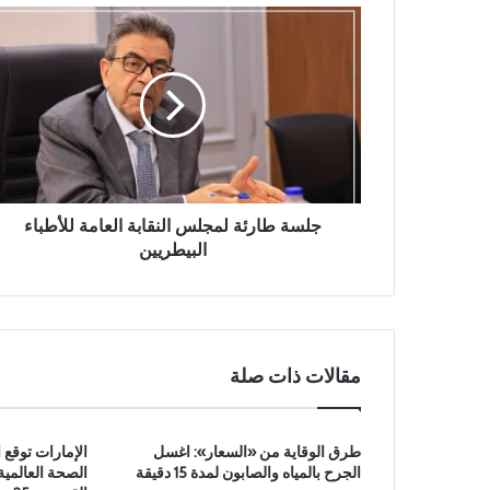
ج
ل
س
ة
ط
ا
ر
ئ
ة
ل
جلسة طارئة لمجلس النقابة العامة للأطباء
م
البيطريين
ج
ل
س
ا
ل
مقالات ذات صلة
ن
ق
ا
طرق الوقاية من «السعار»: اغسل
الإمارات توقع 
ب
الجرح بالمياه والصابون لمدة 15 دقيقة
الصحة العالم
ة