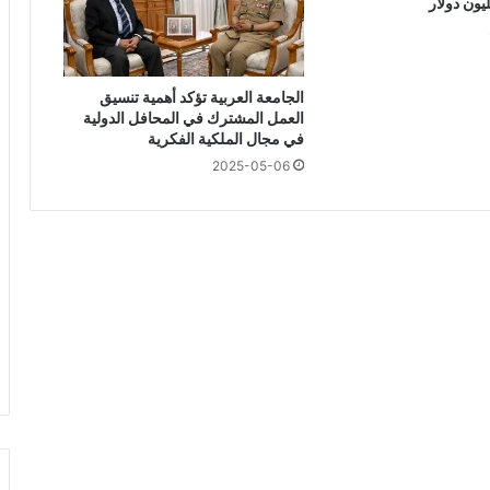
آ
ل
ا
ف
الجامعة العربية تؤكد أهمية تنسيق
م
العمل المشترك في المحافل الدولية
ن
في مجال الملكية الفكرية
ج
2025-05-06
ر
ا
ح
ا
ت
ا
س
ت
ب
د
ا
ل
ا
ل