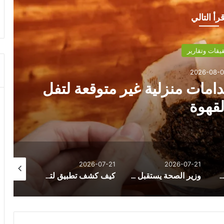
قرأ التالي
يقات وتقارير
2026-07-2
سفارة الصين بالقاهرة تحتفل بمرور 99 عاماً على
التحرير الصيني
26-08-05
2026-08-05
2026-07-21
وزير الصحة يستقبل الوزيرة الفرنسية لتعزيز الشراكة الصحية بين مصر وفرنسا
كيف كشف تطبيق لتتبّع اللياقة البدنية حمل امرأة قبل علمها به؟
ضمن حركة تغييرات مباحث الجيزة…الرائد مجدي فرج معاونًا أول لمباحث الوراق