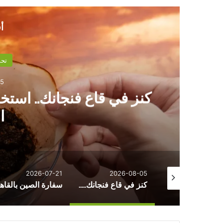
أ
تحق
05
كنز في قاع فنجانك.. استخ
ا
2026-07-21
2026-08-05
2026-08
ضمن حركة تغييرات مباحث الجيزة…الرائد مجدي فرج معاونًا أول لمباحث الوراق
كنز في قاع فنجانك.. استخدامات منزلية غير متوقعة لتفل القهوة