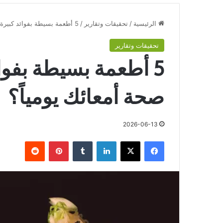
الرئيسية
/
تحقيقات وتقارير
/
5 أطعمة بسيطة بفوائد كبيرة: كيف تعزِّز صحة أمعائك يومياً؟
تحقيقات وتقارير
5 أطعمة بسيطة بفوائ
صحة أمعائك يومياً؟
2026-06-13
فيسبوك
‫X
لينكدإن
‏Tumblr
بينتيريست
‏Reddit