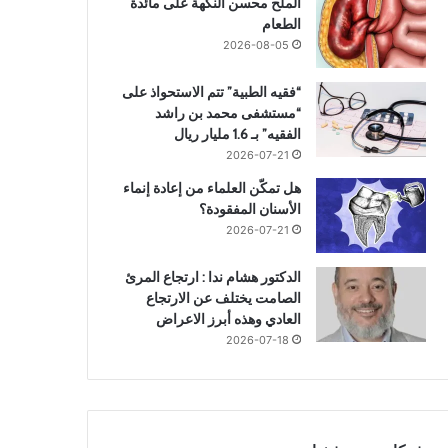
الملح محسن النكهة على مائدة
الطعام
2026-08-05
“فقيه الطبية” تتم الاستحواذ على
“مستشفى محمد بن راشد
تحقيقات وتقارير
الفقيه” بـ 1.6 مليار ريال
2026-07-21
2026-07-21
هل تمكّن العلماء من إعادة إنماء
الأسنان المفقودة؟
تأسيس جيش التحرير 
2026-07-21
الدكتور هشام ندا : ارتجاع المرئ
الصامت يختلف عن الارتجاع
العادي وهذه أبرز الاعراض
2026-07-18
2026-07-21
2026-08-05
20
ضمن حركة تغييرات مباحث الجيزة…الرائد مجدي فرج معاونًا أول لمباحث الوراق
كنز في قاع فنجانك.. استخدامات منزلية غير متوقعة لتفل القهوة
سفارة الصين بالقاهرة تحتفل بمرور 99 عاماً على تأسيس جيش التحرير الصيني