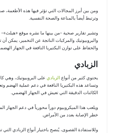
ومن بين أبرز المجالات التي تؤثر فيها هذه الأطعمة، صح
وترتبط أيضاً بالمناعة والصحة النفسية.
وتشير تقارير صحية -من بينها ما نشره موقع «هيلث»- إل
والبروبيوتيك والمركبات الناتجة عن التخمير، يمكن أن ت
والحفاظ على توازن البكتيريا النافعة في الجهاز الهضمي. وفيما يلي 5 من 
الزبادي
يحتوي كثير من أنواع
الزبادي
على البروبيوتيك، وهي كائن
وتساعد هذه البكتيريا النافعة في دعم عملية الهضم وت
الكائنات الدقيقة التي تعيش في الجهاز الهضمي.
ويلعب هذا الميكروبيوم دوراً محورياً في دعم الجهاز ال
خطر الإصابة بعدد من الأمراض.
وللاستفادة القصوى، يُنصح باختيار أنواع الزبادي التي 