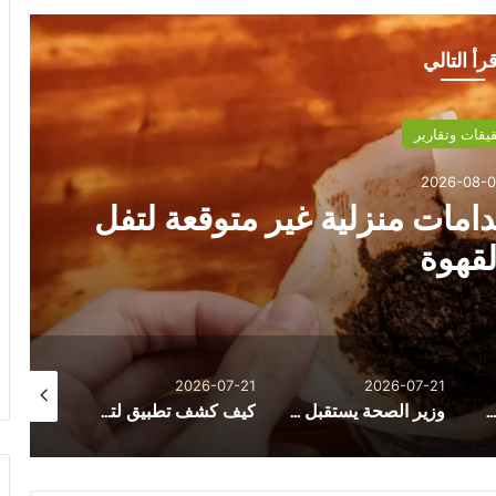
قرأ التالي
يقات وتقارير
2026-08-
دامات منزلية غير متوقعة لتفل
لقهوة
26-08-05
2026-07-21
2026-07-21
سفارة الصين بالقاهرة تحتفل بمرور 99 عاماً على تأسيس جيش التحرير الصيني
وزير الصحة يستقبل الوزيرة الفرنسية لتعزيز الشراكة الصحية بين مصر وفرنسا
كيف كشف تطبيق لتتبّع اللياقة البدنية حمل امرأة قبل علمها به؟