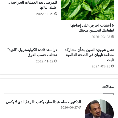
و
ل
للمرضى بعد العمليات الجراحية ،،
ي
ع
عليك اتباعها
ط
ا
2022-11-21
ا
ل
ل
ي
6 أعشاب احرص على إضافتها
ب
ا
لطعامك لتحسين صحتك
ب
ل
2026-03-23
ت
ل
ك
ق
تشن شيوي: الصين بشأن مشاركة
دراسة: فائدة الكوليسترول “الجيد”
ث
ا
منطقة تايوان في الصحة العالمية
تختلف حسب العرق
ي
ء
ثابت
2022-11-22
ف
ا
2024-05-28
ا
ل
ل
ح
ا
و
س
ا
مقالات
ت
ر
ث
ي
م
ل
الدكتور حسام عبدالغفار، يكتب : الرقمُ الذي لا يكفي
ا
ط
2026-06-27
ر
ل
ا
ا