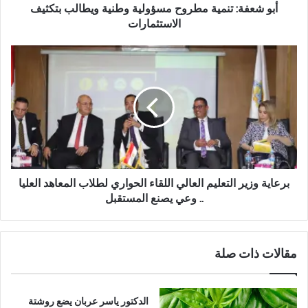
ن
أبو شعفة: تنمية مطروح مسؤولية وطنية ويطالب بتكثيف
م
الاستثمارات
ي
ة
ب
م
ر
ط
ع
ر
ا
و
ي
ح
ة
م
و
س
ز
ؤ
ي
و
ر
برعاية وزير التعليم العالي اللقاء الحواري لطلاب المعاهد العليا
ل
ا
.. وعي يصنع المستقبل
ي
ل
ة
ت
و
ع
مقالات ذات صلة
ط
ل
ن
ي
ي
م
ة
ا
الدكتور ياسر عربان يضع روشتة