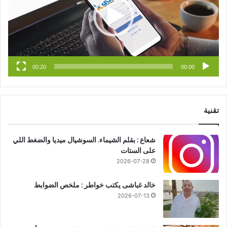
ك
u
ر
b
ا
e
م
00:20
00:00
تقنية
شعاع : بقلم الشيماء. السوشيال ميديا والضغط اللي
على الستات
2026-07-28
خالد غباشى يكتب خواطر : ملخص الضوابط
2026-07-13