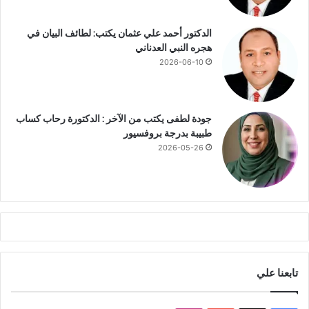
ي
ع
الدكتور أحمد علي عثمان يكتب: لطائف البيان في
ا
هجره النبي العدناني
م
ع
2026-06-10
ل
ى
ت
جودة لطفى يكتب من الآخر : الدكتورة رحاب كساب
أ
طبيبة بدرجة بروفسيور
س
2026-05-26
ي
س
ه
ا
تابعنا علي