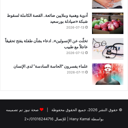
أدوية وهمية وملايين ضائعة.. القصة الكاملة لسقوط
شبكة «صيادلة بورسعيد
2026-07-13
تخلّت عن الإنسولين».. ادعاء بشأن طفلة يفتح تحقيقاً
عاجلاً مع طبيب
2026-07-12
علماء يفسرون “الحاسة السادسة” لدى الإنسان
2026-07-11
© حقوق النشر 2026، جميع الحقوق محفوظة |
صحة نيوز تم تصميمه
بواسطة Hany Kamal
| للإتصال
01016244716/+2