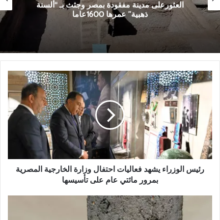
العثورعلى مدينة مفقودة بمصر وجثث بـ “ألسنة
ذهبية” عمرها 1600عاما
ر
ئ
ي
س
ا
ل
و
ز
ر
ا
رئيس الوزراء يشهد فعاليات احتفال وزارة الخارجية المصرية
ء
بمرور مائتي عام على تأسيسها
ي
ش
ف
ه
و