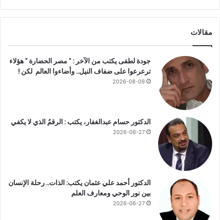
ا
و
ر
ل
ج
ي
مقالات
ي
س
ة
ت
ا
ر
جودة لطفى يكتب من الآخر : ” مصر الحضارة ” هؤلاء
ل
و
ترعرعوا على ضفاف النيل.. وأضاءوا العالم لكن !
م
ل
2026-08-09
ص
ر
ي
ة
الدكتور حسام عبدالغفار، يكتب : الرقمُ الذي لا يكفي
ب
2026-06-27
م
ر
و
ر
م
الدكتور أحمد علي عثمان يكتب: الذات.. رحلة الإنسان
ا
بين نور الوحي ومعارف العلم
ئ
2026-06-27
ت