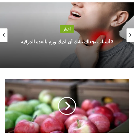
أخبار
3 أسباب تجعلك تشك أن لديك ورم بالغدة الدرقية
م
ا
ت
أ
ث
ي
ر
ت
ن