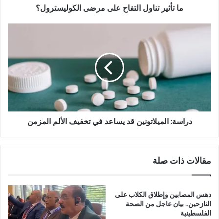
ا
ما تأثير تناول التفاح على مرضى الكوليسترول؟
و
ل
د
ا
ر
ل
ا
ت
س
ف
ة
ا
:
ح
ا
ع
ل
ل
م
ى
ي
دراسة: الميلاتونين قد يساعد في تخفيف الألم المزمن
م
ل
ر
ا
ض
ت
مقالات ذات صلة
ى
و
ا
ن
ل
ي
ك
ن
دهس المصابين وإطلاق الكلاب على
و
ق
النازحين.. بيان عاجل من الصحة
ل
الفلسطينية
د