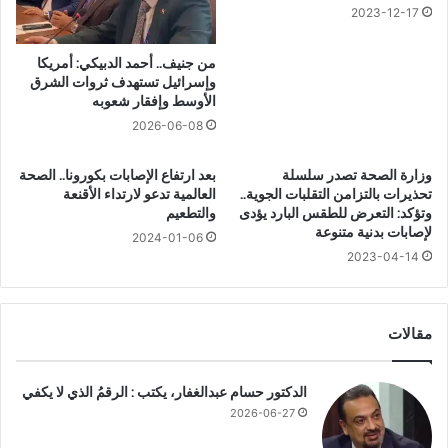
ي
ي
2023-12-17
س
س
ت
ا
من جنيف.. أحمد الدبيكي: أمريكا
ر
ع
وإسرائيل تستهدف ثروات الشرق
و
د
الأوسط وإفقار شعوبه
ل
ف
2026-06-08
؟
ي
ت
وزارة الصحة تصدر سلسلة
بعد ارتفاع الإصابات بكورونا.. الصحة
خ
تحذيرات بالتزامن التقلبات الجوية..
العالمية تدعو لارتداء الأقنعة
ف
وتؤكد: التعرض للطقس البارد يؤدى
والتطعيم
ي
لإصابات بدنية متنوعة
2024-01-06
ف
2023-04-14
ا
ل
أ
ل
مقالات
م
ا
ل
الدكتور حسام عبدالغفار، يكتب : الرقمُ الذي لا يكفي
م
2026-06-27
ز