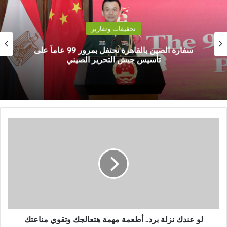
تحقيقات وتقارير
سفارة الصين بالقاهرة تحتفل بمرور 99 عاماً على
تأسيس جيش التحرير الصيني
ل
و
ع
ن
د
ك
ن
ز
ل
ة
لو عندك نزلة برد.. أطعمة مهمة هتعالجك وتقوي مناعتك