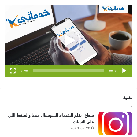
س
o
س
مشغل
الفيديو
ب
u
ت
و
T
ق
ك
u
ر
b
ا
e
م
00:20
00:00
تقنية
شعاع : بقلم الشيماء. السوشيال ميديا والضغط اللي
على الستات
2026-07-28