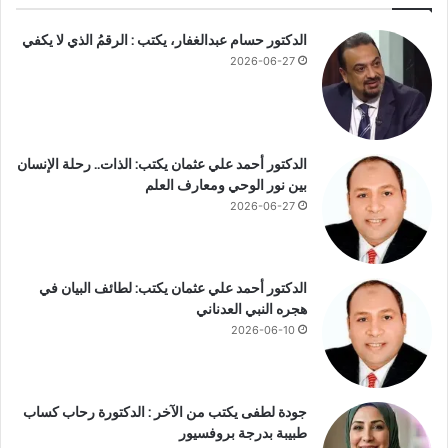
ة
ا
الدكتور حسام عبدالغفار، يكتب : الرقمُ الذي لا يكفي
ل
2026-06-27
د
ع
م
و
ا
الدكتور أحمد علي عثمان يكتب: الذات.. رحلة الإنسان
ل
بين نور الوحي ومعارف العلم
ت
2026-06-27
و
ا
ص
ل
الدكتور أحمد علي عثمان يكتب: لطائف البيان في
ب
هجره النبي العدناني
ت
2026-06-10
ع
ل
ي
جودة لطفى يكتب من الآخر : الدكتورة رحاب كساب
م
طبيبة بدرجة بروفسيور
ن