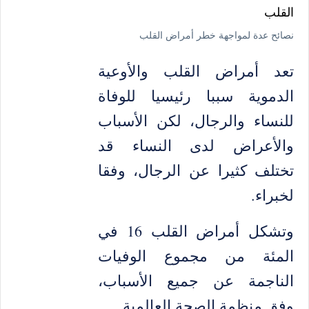
a
i
c
t
t
e
s
t
b
نصائح عدة لمواجهة خطر أمراض القلب
A
e
o
p
r
o
p
k
تعد أمراض القلب والأوعية
الدموية سببا رئيسيا للوفاة
للنساء والرجال، لكن الأسباب
والأعراض لدى النساء قد
تختلف كثيرا عن الرجال، وفقا
لخبراء.
وتشكل أمراض القلب 16 في
المئة من مجموع الوفيات
الناجمة عن جميع الأسباب،
وفق منظمة الصحة العالمية.