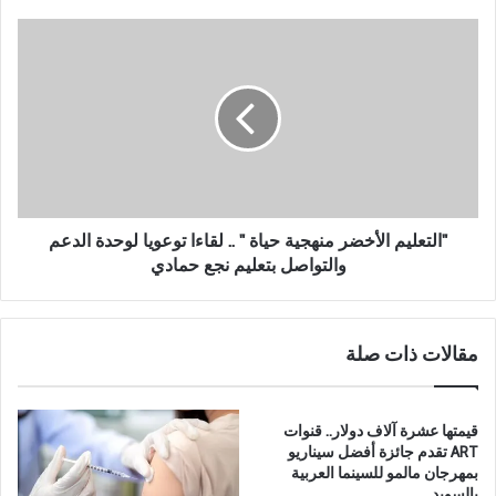
ب
ر
"
د
ا
.
ل
.
ت
أ
ع
ط
ل
ع
ي
م
م
ة
ا
م
ل
"التعليم الأخضر منهجية حياة " .. لقاءا توعويا لوحدة الدعم
ه
أ
والتواصل بتعليم نجع حمادي
م
خ
ة
ض
ه
ر
مقالات ذات صلة
ت
م
ع
ن
ا
ه
ل
ج
قيمتها عشرة آلاف دولار.. قنوات
ج
ي
ART تقدم جائزة أفضل سيناريو
ك
ة
بمهرجان مالمو للسينما العربية
بالسويد
و
ح