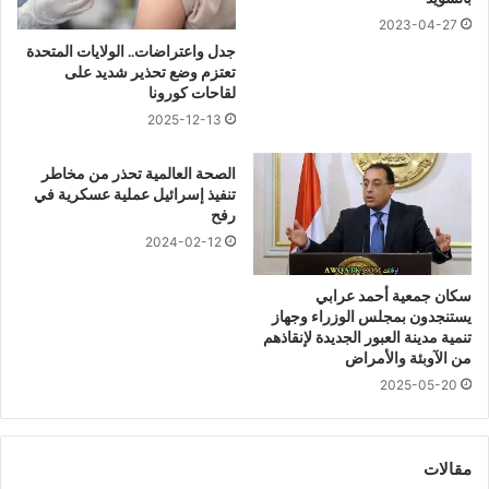
ت
ي
2023-04-27
ق
ا
جدل واعتراضات.. الولايات المتحدة
و
ة
تعتزم وضع تحذير شديد على
ي
"
لقاحات كورونا
م
.
2025-12-13
ن
.
ا
ل
الصحة العالمية تحذر من مخاطر
ع
ق
تنفيذ إسرائيل عملية عسكرية في
ت
ا
رفح
ك
ء
2024-02-12
ا
ت
سكان جمعية أحمد عرابي
و
يستنجدون بمجلس الوزراء وجهاز
ع
تنمية مدينة العبور الجديدة لإنقاذهم
و
من الآوبئة والأمراض
ي
2025-05-20
ا
ل
و
ح
مقالات
د