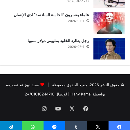
2026-07-12
علماء يفسرون “الحاسة السادسة” لدى الإنسان
2026-07-11
رجل يطارد الخلود بمليوني دولار سنويا
2026-07-11
© حقوق النشر 2026، جميع الحقوق محفوظة |
صحة نيوز تم تصميمه
بواسطة Hany Kamal
| للإتصال
01016244716/+2
فيسبوك
‫X
‫YouTube
انستقرام