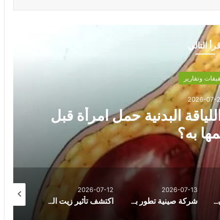
قرأ التالي
يقات وتقارير
2026-07-2
لياقة البدنية حمل امرأة قبل
ها به؟
026-07-21
2026-07-12
2026-07-13
كيف يتحول سرطان القولون إلى نسخة قادرة على غزو الكبد؟
شركة صينية تطور بديلاً لشرائح ماسك الدماغية لا يتطلب جراحة
اكتشف تأثير زيت السمك على مرضى القلب