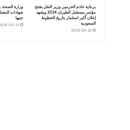
ن
برعاية خادم الحرمين وزير النقل يفتتح
وزارة الصحة:
ي
مؤتمر مستقبل الطيران 2024 ويشهد
ة
إعلان أكبر استثمار بتاريخ الخطوط
جنيها
.
السعودية
2024-03-31
.
2024-05-20
أ
س
ر
ع
ع
ل
ا
ج
إ
ش
ع
ا
ع
ي
ل
ل
س