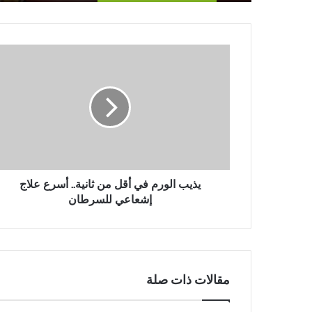
ي
ذ
ي
ب
ا
ل
و
ر
م
ف
يذيب الورم في أقل من ثانية.. أسرع علاج
ي
إشعاعي للسرطان
أ
ق
ل
م
ن
مقالات ذات صلة
ث
ا