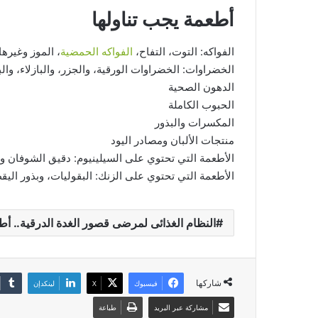
أطعمة يجب تناولها
الفواكه: التوت، التفاح،
الفواكه الحمضية
، الموز وغيرها
الخضراوات: الخضراوات الورقية، والجزر، والبازلاء، وال
الدهون الصحية
الحبوب الكاملة
المكسرات والبذور
منتجات الألبان ومصادر اليود
الأطعمة التي تحتوي على السيلينيوم: دقيق الشوفان و
الأطعمة التي تحتوي على الزنك: البقوليات، وبذور اليقط
النظام الغذائى لمرضى قصور الغدة الدرقية.. أطع
شاركها
فيسبوك
‫X
لينكدإن
مشاركة عبر البريد
طباعة