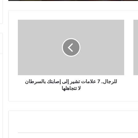
ل
ل
ر
ج
ا
ل
.
.
7
ع
للرجال.. 7 علامات تشير إلى إصابتك بالسرطان
ل
لا تتجاهلها
ا
م
ا
ت
ت
ش
ي