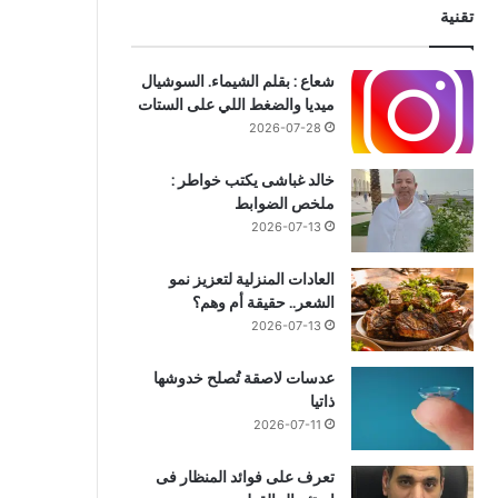
تقنية
شعاع : بقلم الشيماء. السوشيال
ميديا والضغط اللي على الستات
2026-07-28
تحقيقات وتقارير
خالد غباشى يكتب خواطر :
ملخص الضوابط
2026-07-13
2026-07-13
كيف يتحول سرطان القولون إلى ن
العادات المنزلية لتعزيز نمو
الكبد؟
الشعر.. حقيقة أم وهم؟
2026-07-13
عدسات لاصقة تُصلح خدوشها
ذاتيا
2026-07-11
2026-07-13
2026-07-21
2
وزير الصحة يستقبل الوزيرة الفرنسية لتعزيز الشراكة الصحية بين مصر وفرنسا
كيف كشف تطبيق لتتبّع اللياقة البدنية حمل امرأة قبل علمها به؟
كيف يتحول سرطان القولون إلى نسخة قادرة على غزو الكبد؟
تعرف على فوائد المنظار فى