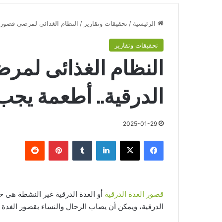
الرئيسية
/
تحقيقات وتقارير
/
النظام الغذائى لمرضى قصور ال
تحقيقات وتقارير
النظام الغذائى لمر
الدرقية.. أطعمة يجب ت
2025-01-29
فيسبوك
‫X
لينكدإن
‏Tumblr
بينتيريست
‏Reddit
قصور الغدة الدرقية
أو الغدة الدرقية غير النشطة هى حال
الدرقية، ويمكن أن يصاب الرجال والنساء بقصور الغدة ا