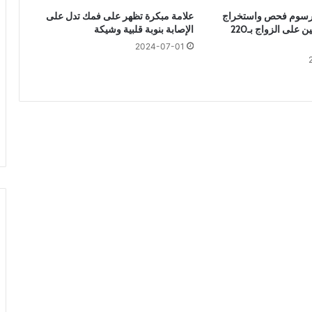
ر
 رسوم فحص واستخراج
علامة مبكرة تظهر على فمك تدل على
إ
شهادات المقبلين على الزواج بـ220
الإصابة بنوبة قلبية وشيكة
ل
ى
2024-07-01
إ
ص
ا
ب
ت
ك
ب
ا
ل
س
ر
ط
ا
ن
ل
ا
ت
ت