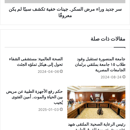
ل
ا
ث
ء
سر جديد وراء مرض السكر.. جينات خفية تكشف سببًا لم يكن
ا
م
معروفًا
ن
ر
ي
ض
ل
ا
مقالات ذات صلة
إ
ل
د
س
ا
ك
ر
ر
جامعة المنصورة تستقبل وفود
الصحة العالمية: مستشفى الشفاء
ة
.
طلاب ١٥ جامعة بملتقي برلمان
تحول إلى هيكل تملؤه الجثث
ا
.
الجامعات المصرية
2024-04-06
ل
ج
2024-08-24
أ
ي
س
ن
حكم رفع الأجهزة الطبية عن مريض
ن
ا
بين الحياة والموت.. أمين الفتوى
ا
ت
يُجيب
ن
خ
2025-01-03
ب
ف
أ
ي
رئيس الرعاية الصحية: الملتقى شهد
م
ة
عقد ورش تدريبية للفرق الطبية