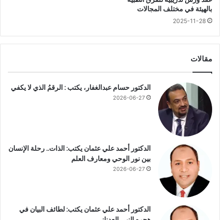
ا
ت
بالهيئة في مختلف المجالات
ن
ك
ة
2025-11-28
ش
ا
ف
ل
س
م
ب
مقالات
ر
بً
ا
ا
ك
ل
الدكتور حسام عبدالغفار، يكتب : الرقمُ الذي لا يكفي
ز
م
2026-06-27
ا
ي
ل
ك
ط
ن
ب
م
ي
ع
الدكتور أحمد علي عثمان يكتب: الذات.. رحلة الإنسان
ة
ر
بين نور الوحي ومعارف العلم
ا
و
2026-06-27
ل
فً
م
ا
ت
خ
الدكتور أحمد علي عثمان يكتب: لطائف البيان في
ص
هجره النبي العدناني