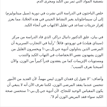
بتصفية المواد التي تمر بين الكبد ومجرى الدم.
خلص الباحثون في الدراسة التي نشرت في دورية (سيل ميتابوليزم)
إلى أن سيماجلوتايد يغير النشاط الجيني في هذه الخلايا، مما يعزز
إفراز جزيئات تساعد في تقليل الالتهاب في أنحاء الكبد.
في بيان، علق الدكتور دانيال دراكر، الذي قاد الدراسة من مركز
(سيناي هيلث) في تورونتو، قائلاً: “رأينا في التجارب السريرية أن
المرضى الذين يتناولون أدوية جي.إل.بي-1 ويخسرون القليل من
الوزن يشهدون نفس الانخفاضات في التهاب الكبد والتندب
ومستويات الإنزيمات كما من يفقدون قدراً كبيراً من الوزن. والآن
أصبحنا نعرف السبب”.
وأضاف: “لا نقول إن فقدان الوزن ليس مهماً، لأن العديد من الأمور
تتحسن عندما يفقد المرضى الوزن، لكننا نعرف الآن أنه لا ينبغي أن
يكون المقياس الوحيد للنجاح، لأن أدوية جي.إل.بي-1 ستحسن صحة
الكبد سواء فقد المريض الوزن أم لا”.