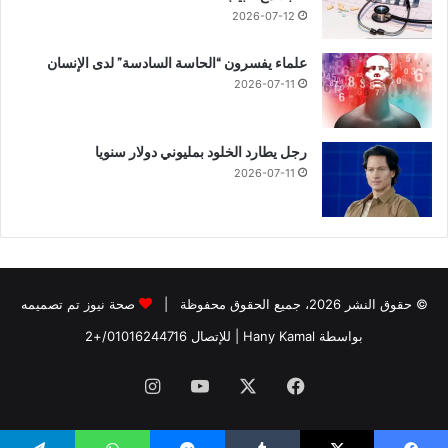
2026-07-12
علماء يفسرون “الحاسة السادسة” لدى الإنسان
2026-07-11
رجل يطارد الخلود بمليوني دولار سنويا
2026-07-11
© حقوق النشر 2026، جميع الحقوق محفوظة |
صحة نيوز تم تصميمه
بواسطة Hany Kamal
| للإتصال
01016244716/+2
فيسبوك
‫X
‫YouTube
انستقرام