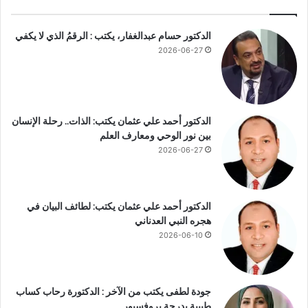
ف
ت
الدكتور حسام عبدالغفار، يكتب : الرقمُ الذي لا يكفي
خ
2026-06-27
ت
ا
ر
ي
ن
الدكتور أحمد علي عثمان يكتب: الذات.. رحلة الإنسان
ا
بين نور الوحي ومعارف العلم
ل
2026-06-27
م
ن
ت
ج
الدكتور أحمد علي عثمان يكتب: لطائف البيان في
ا
هجره النبي العدناني
ل
2026-06-10
م
ن
ا
س
جودة لطفى يكتب من الآخر : الدكتورة رحاب كساب
ب
طبيبة بدرجة بروفسيور