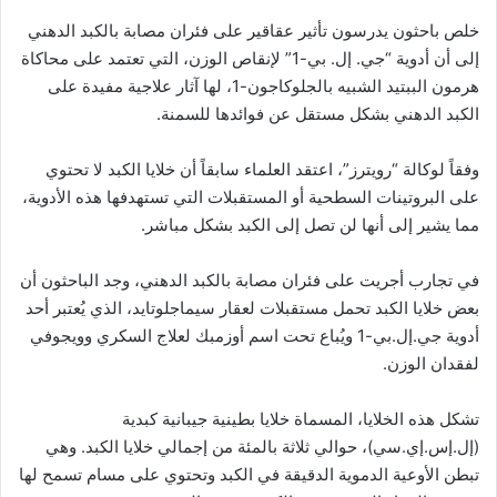
خلص باحثون يدرسون تأثير عقاقير على فئران مصابة بالكبد الدهني
إلى أن أدوية “جي. إل. بي-1” لإنقاص الوزن، التي تعتمد على محاكاة
هرمون الببتيد الشبيه بالجلوكاجون-1، لها آثار علاجية مفيدة على
الكبد الدهني بشكل مستقل عن فوائدها للسمنة.
وفقاً لوكالة “رويترز”، اعتقد العلماء سابقاً أن خلايا الكبد لا تحتوي
على البروتينات السطحية أو المستقبلات التي تستهدفها هذه الأدوية،
مما يشير إلى أنها لن تصل إلى الكبد بشكل مباشر.
في تجارب أجريت على فئران مصابة بالكبد الدهني، وجد الباحثون أن
بعض خلايا الكبد تحمل مستقبلات لعقار سيماجلوتايد، الذي يُعتبر أحد
أدوية جي.إل.بي-1 ويُباع تحت اسم أوزمبك لعلاج السكري وويجوفي
لفقدان الوزن.
تشكل هذه الخلايا، المسماة خلايا بطينية جيبانية كبدية
(إل.إس.إي.سي)، حوالي ثلاثة بالمئة من إجمالي خلايا الكبد. وهي
تبطن الأوعية الدموية الدقيقة في الكبد وتحتوي على مسام تسمح لها