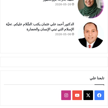
بَ
2026-05-26
ر
ز
ا
س
الدكتور أحمد علي عثمان يكتب: السَّلام عليكم.. تحيّة
ت
الإسلام التي تبني الإنسان والحضارة
خ
2026-05-06
د
ا
م
م
ا
ء
ا
ل
و
تابعنا علي
ر
د
ل
ف
ا
ل
و
ي
X
Y
ن
ج