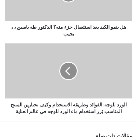
و
ا
ل
ك
ب
هل ينمو الكبد بعد استئصال جزء منه؟ الدكتور طه ياسين ٫ ٫
د
يجيب
ب
ع
ا
د
ل
ا
و
س
ر
ت
د
ئ
ل
ص
ل
ا
و
ل
ج
ج
ه
الورد للوجه: الفوائد وطريقة الاستخدام وكيف تختارين المنتج
ز
:
المناسب بَرز استخدام ماء الورد للوجه في عالم العناية
ء
ا
م
ل
ن
ف
مقالات ذات صلة
ه
و