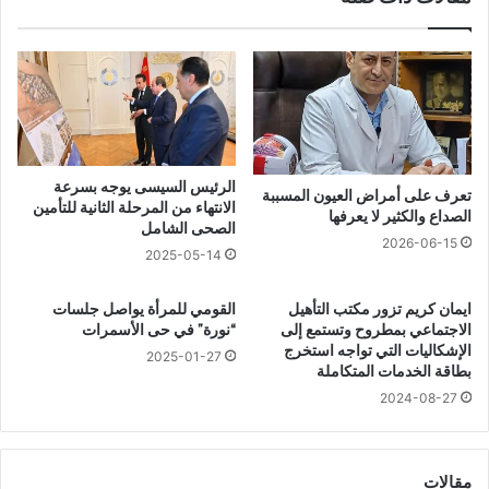
؟
ا
ا
ئ
ل
د
د
و
ك
ط
ت
ر
و
ي
ر
ق
الرئيس السيسى يوجه بسرعة
تعرف على أمراض العيون المسببة
ط
ة
الانتهاء من المرحلة الثانية للتأمين
الصداع والكثير لا يعرفها
ه
ا
الصحى الشامل
2026-06-15
ي
ل
2025-05-14
ا
ا
س
س
ايمان كريم تزور مكتب التأهيل
القومي للمرأة يواصل جلسات
ي
ت
الاجتماعي بمطروح وتستمع إلى
“نورة” في حى الأسمرات
ن
خ
الإشكاليات التي تواجه استخرج
2025-01-27
٫
د
بطاقة الخدمات المتكاملة
٫
ا
2024-08-27
ي
م
ج
و
ي
ك
ب
ي
مقالات