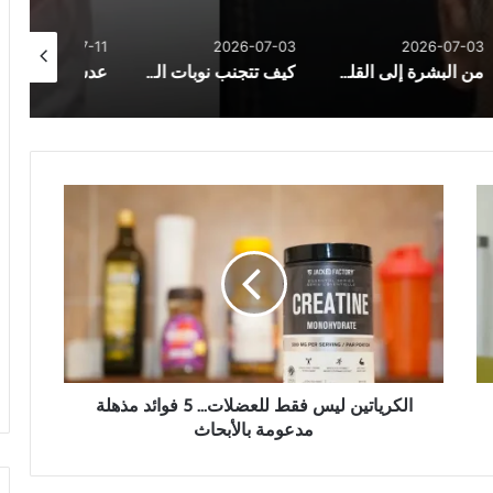
26-07-05
2026-07-11
2026-07-03
ب.. المشمش “كنز” من الفوائد الصحية
كيف تتجنب نوبات الصداع النصفي؟ 7 خطوات للوقاية قبل ظهور الألم
عدسات لاصقة تُصلح خدوشها ذاتيا
ا
ل
ك
ر
ي
ا
ت
ي
ن
ل
الكرياتين ليس فقط للعضلات... 5 فوائد مذهلة
ي
مدعومة بالأبحاث
س
ف