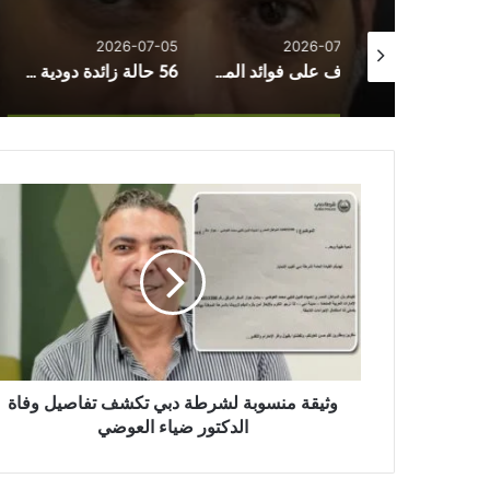
2026-07-03
2026-07-05
2026-07
تعرف على فوائد المنظار فى استئصال القولون
56 حالة زائدة دودية في منطقة واحدة بالسودان.. لغز طبي والسلطات تحقق
من البشرة إلى القل
و
ث
ي
ق
ة
م
ن
س
و
ب
وثيقة منسوبة لشرطة دبي تكشف تفاصيل وفاة
ة
الدكتور ضياء العوضي
ل
ش