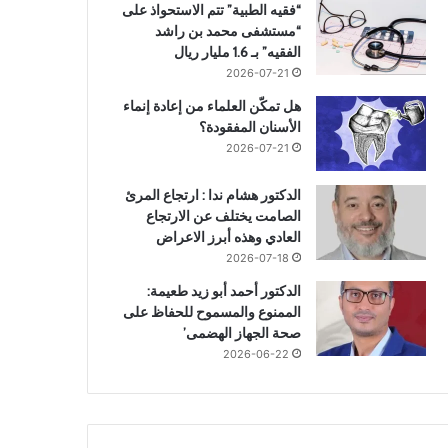
“فقيه الطبية” تتم الاستحواذ على
“مستشفى محمد بن راشد
2026-07-03
2026-07-05
20
الفقيه” بـ 1.6 مليار ريال
تعرف على فوائد المنظار فى استئصال القولون
56 حالة زائدة دودية في منطقة واحدة بالسودان.. لغز طبي والسلطات تحقق
من البشرة إلى القلب.. المشمش “كنز” من الفوائد الصحية
2026-07-21
هل تمكّن العلماء من إعادة إنماء
الأسنان المفقودة؟
2026-07-21
الدكتور هشام ندا : ارتجاع المرئ
الصامت يختلف عن الارتجاع
العادي وهذه أبرز الاعراض
2026-07-18
الدكتور أحمد أبو زيد طعيمة:
الممنوع والمسموح للحفاظ على
صحة الجهاز الهضمى’
2026-06-22