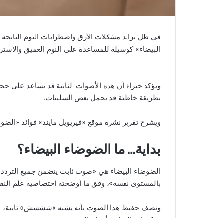
في ظل تزايد مشكلات الأرق واضطرابات النوم الناتجة 
البيضاء» كوسيلة للمساعدة على النوم العميق والاسترخ
ويؤكد خبراء أن هذه الأصوات الثابتة قد تساعد على ح
بطريقة خاطئة قد يحمل بعض السلبيات.
ويشرح تقرير نشره موقع «فيريويل مايند» فوائد «الضوض
بداية… ما الضوضاء البيضاء؟
الضوضاء البيضاء هي «صوت ثابت يتضمن جميع الترددات 
بالمستوى نفسه»، وفق ما أوضحته اختصاصية علم النف
وتصف حفيظ هذا الصوت بأنه يشبه «شششش» ثابتة، على