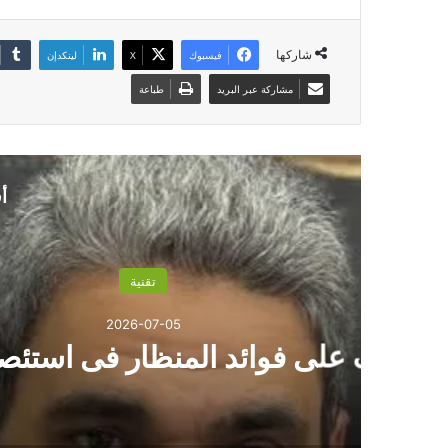
شاركها
فيسبوك
‫X
لينكدإن
مشاركة عبر البريد
طباعة
أ
5
56 حالة زائدة دودية ف
طبي وال