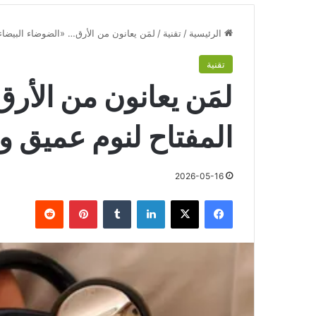
الرئيسية
/
تقنية
/
لمَن يعانون من الأرق… «الضوضاء البيضاء
تقنية
لمَن يعانون من الأر
المفتاح لنوم عميق و
2026-05-16
فيسبوك
‫X
لينكدإن
‏Tumblr
بينتيريست
‏Reddit