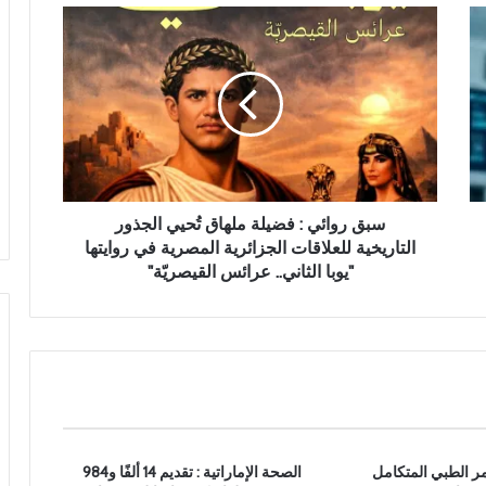
س
ب
ق
ر
و
ا
ئ
ي
:
ف
سبق روائي : فضيلة ملهاق تُحيي الجذور
ض
التاريخية للعلاقات الجزائرية المصرية في روايتها
ي
"يوبا الثاني.. عرائس القيصريّة"
ل
ة
م
ل
ه
ا
ق
تُ
تمر الطبي المتكامل
الصحة الإماراتية : تقديم 14 ألفًا و984
ح