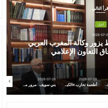
قرأ التالي
أخبار
2026-07-2
 يزور وكالة المغرب العربي
فاق التعاون الإعلامي
26-07-30
2026-07-26
2026-07-28
الإيجابية السامة… عندما يتحول التفاؤل إلى عبء نفسي
أطعمة تحارب «الكبد الدهني» وتدعم وظائفه
بني سويف : مرور مفاجئ على وحدات ناصر الصحية لمتابعة العمل والخدمات