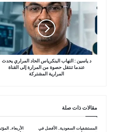
د
ي
ا
س
ي
ن
:
ا
ل
ت
د ياسين : التهاب البنكرياس الحاد المراري يحدث
ه
عندما تنتقل حصوة من المرارة إلى القناة
ا
المرارية المشتركة
ب
ا
ل
ب
ن
مقالات ذات صلة
ك
ر
ي
المستشفيات السعودية.. الأفضل في
الأربعاء.. المؤ
ا