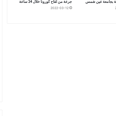
بية بجامعة عين شمس
جرعة من لقاح كورونا خلال 24 ساعة
ي
ي
2022-03-12
ا
ل
ج
ذ
و
ر
ا
ل
ت
ا
ر
ي
خ
ي
ة
ل
ل
ع
ل