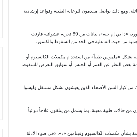
ثلة، ومع ذلك يواصل مقدمون للرعاية الطبية وقواعد إرشادية
واستعرض الباحثون، في التحليل الجديد المنشور في دورية «ذا بي إم جيه»، بيانات من 69 تجربة عشوائية قارنت
 وهمية من حيث الفاعلية في الحد من السقوط والكسور.
ة بشكل «ملموس طبياً» من استخدام مكملات الكالسيوم أو
دومة بغض النظر عن العمر أو الجنس أو سوابق التعرض للسقوط
وكان معظم المشاركين في الدراسة، وعددهم 153902، من كبار السن الأصحاء الذين يعيشون بشكل مستقل وليسوا
ن من حالات طبية معينة، بما يشمل من يتلقون علاجاً دوائياً
مة بشأن مكملات الكالسيوم وفيتامين «د»، «في ضوء الأدلة