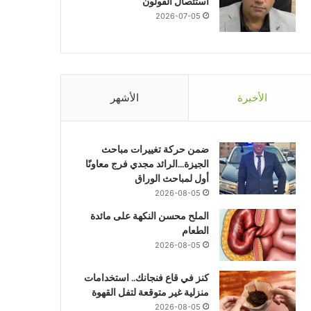
استئصال القولون
2026-07-05
أخبار
الأخيرة
الأشهر
2026-07-28
الإيجابية السامة… عندما يتحول ال
ضمن حركة تغييرات مباحث
الجيزة…الرائد مجدي فرج معاونًا
أول لمباحث الوراق
2026-08-05
الملح محسن النكهة على مائدة
2026-07-28
2026-07-29
20
الطعام
عدوى فطرية صامتة قد تتحول لتهديد قاتل
السفير المصري بالرباط يزور وكالة المغرب العربي للأنباء ويبحث آفاق التعاون الإعلامي
الإيجابية السامة… عندما يتحول التفاؤل إلى عبء نفسي
2026-08-05
كنز في قاع فنجانك.. استخدامات
منزلية غير متوقعة لتفل القهوة
2026-08-05