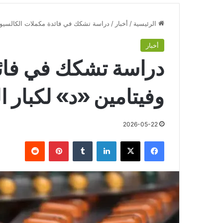
الرئيسية
/
أخبار
/
دراسة تشكك في فائدة مكملات الكالسيوم 
أخبار
دراسة تشكك في فائد
وفيتامين «د» لكبار 
2026-05-22
فيسبوك
‫X
لينكدإن
‏Tumblr
بينتيريست
‏Reddit