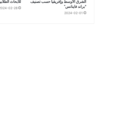
الشرق الأوسط وإفريقيا حسب تصنيف
للأبحاث الطلا
س
“براند فاينانس”
ا
2024-02-28
2024-02-01
ل
ح
ا
د
ا
ل
م
ر
ا
ر
ي
ي
ح
د
ث
ع
ن
د
م