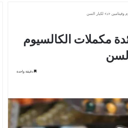
وفيتامين «د» لكبار السن
ة مكملات الكالسيوم
السن
دقيقة واحدة