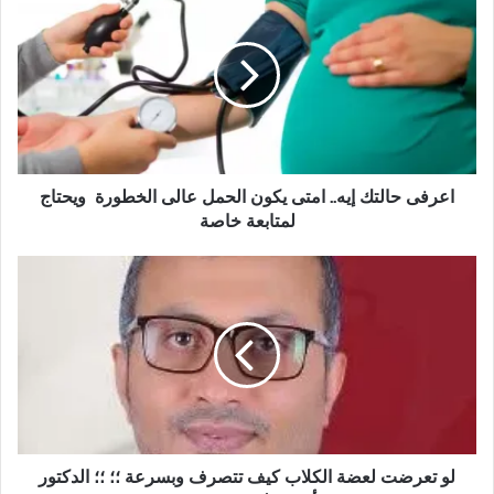
ع
ر
ف
ى
ح
ا
ل
ت
ك
اعرفى حالتك إيه.. امتى يكون الحمل عالى الخطورة ويحتاج
إ
لمتابعة خاصة
ي
ه
ل
.
و
.
ت
ا
ع
م
ر
ت
ض
ى
ت
ي
ل
ك
ع
و
ض
لو تعرضت لعضة الكلاب كيف تتصرف وبسرعة ؛؛ ؛؛ الدكتور