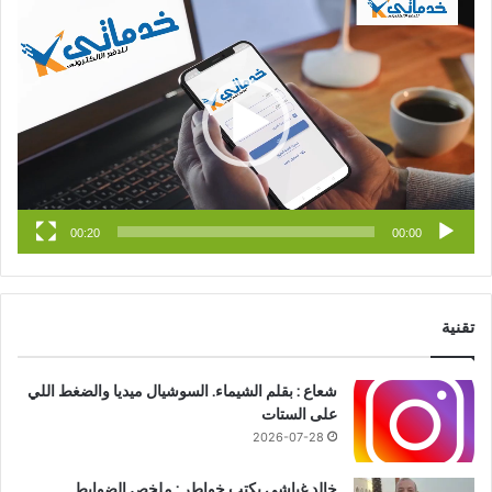
مشغل
الفيديو
ب
u
ت
و
T
ق
ك
u
ر
b
ا
e
م
00:20
00:00
تقنية
شعاع : بقلم الشيماء. السوشيال ميديا والضغط اللي
على الستات
2026-07-28
خالد غباشى يكتب خواطر : ملخص الضوابط