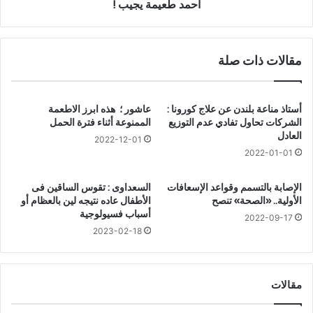
ن
ة
أحمد طعيمة يجيب !
ا
ا
ل
ل
ح
ك
مقالات ذات صلة
م
ل
ل
ا
ع
ب
ا
ك
أستاذ مناعة بلندن عن علاج كورونا :
عاشور ؛ هذه ابرز الاطعمة
ل
ي
الشركات تحاول تفادي عدم التوزيع
الممنوعة أثناء فترة الحمل
ى
ف
العادل
2022-12-01
ا
ت
2022-01-01
ل
ت
خ
ص
الإصابة بالتسمم وقواعد الإسعافات
السعداوى : تقوس الساقين فى
ط
ر
الأولية.. «الصحة» تنصح
الأطفال عاده نتيجه لين بالعظام أو
و
ف
أسباب فسيولوجية
2022-09-17
ر
و
2023-02-18
ة
ب
س
و
ر
ي
ع
مقالات
ح
ة
ت
؛