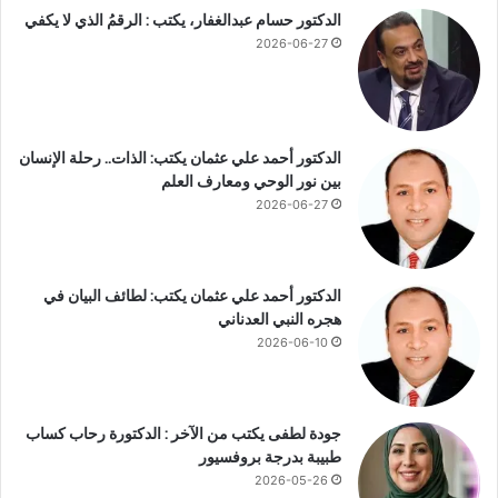
ا
الدكتور حسام عبدالغفار، يكتب : الرقمُ الذي لا يكفي
؛
ج
؛
2026-06-27
ل
؛
م
ا
ت
ل
ا
د
الدكتور أحمد علي عثمان يكتب: الذات.. رحلة الإنسان
ب
ك
بين نور الوحي ومعارف العلم
ع
ت
ة
2026-06-27
و
خ
ر
ا
أ
ص
ح
الدكتور أحمد علي عثمان يكتب: لطائف البيان في
ة
م
هجره النبي العدناني
د
2026-06-10
ط
ع
ي
م
جودة لطفى يكتب من الآخر : الدكتورة رحاب كساب
ة
طبيبة بدرجة بروفسيور
ي
2026-05-26
ج