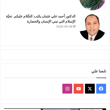
ي
ب
!
الدكتور أحمد علي عثمان يكتب: السَّلام عليكم.. تحيّة
الإسلام التي تبني الإنسان والحضارة
2026-05-06
تابعنا علي
ف
ا
ي
X
Y
ن
س
o
س