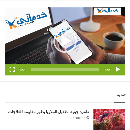
س
o
س
مشغل
الفيديو
ب
u
ت
و
T
ق
ك
u
ر
b
ا
e
م
00:20
00:00
تقنية
طفرة جينية.. طفيل الملاريا يطور مقاومة للعلاجات
2026-08-08