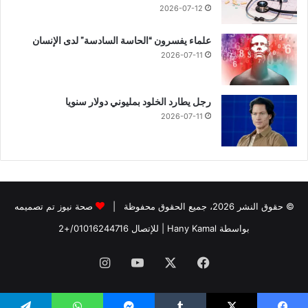
2026-07-12
علماء يفسرون “الحاسة السادسة” لدى الإنسان
2026-07-11
رجل يطارد الخلود بمليوني دولار سنويا
2026-07-11
© حقوق النشر 2026، جميع الحقوق محفوظة |
صحة نيوز تم تصميمه
بواسطة Hany Kamal
| للإتصال
01016244716/+2
فيسبوك
‫X
‫YouTube
انستقرام