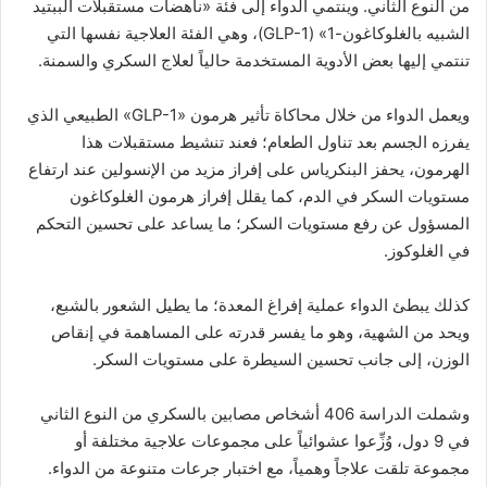
من النوع الثاني. وينتمي الدواء إلى فئة «ناهضات مستقبلات الببتيد
الشبيه بالغلوكاغون-1» (GLP-1)، وهي الفئة العلاجية نفسها التي
تنتمي إليها بعض الأدوية المستخدمة حالياً لعلاج السكري والسمنة.
ويعمل الدواء من خلال محاكاة تأثير هرمون «GLP-1» الطبيعي الذي
يفرزه الجسم بعد تناول الطعام؛ فعند تنشيط مستقبلات هذا
الهرمون، يحفز البنكرياس على إفراز مزيد من الإنسولين عند ارتفاع
مستويات السكر في الدم، كما يقلل إفراز هرمون الغلوكاغون
المسؤول عن رفع مستويات السكر؛ ما يساعد على تحسين التحكم
في الغلوكوز.
كذلك يبطئ الدواء عملية إفراغ المعدة؛ ما يطيل الشعور بالشبع،
ويحد من الشهية، وهو ما يفسر قدرته على المساهمة في إنقاص
الوزن، إلى جانب تحسين السيطرة على مستويات السكر.
وشملت الدراسة 406 أشخاص مصابين بالسكري من النوع الثاني
في 9 دول، وُزِّعوا عشوائياً على مجموعات علاجية مختلفة أو
مجموعة تلقت علاجاً وهمياً، مع اختبار جرعات متنوعة من الدواء.