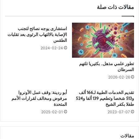
ك
ي
مقالات ذات صلة
و
س
ب
ب
ا
ب
ل
ه
استشارى يوجه نصائح لتجنب
ي
ا
الإصابة بالالتهاب الرئوى بعد تقلبات
و
ت
الطقس
م
ش
2024-02-24
ي
غ
إ
ي
تطور علمي مذهل.. بكتيريا تلتهم
ل
ل
السرطان
ى
م
2026-02-26
خ
ك
ص
ي
م
تقديم الخدمات الطبية لـ166 ألف
أبو ردينة: وقف عمل الأونروا
ف
و513 شخصا وتطعيم 139 ألفا و524
مرفوض ومخالف لقرارات الأمم
ل
ا
طفلا بكفر الشيخ
المتحدة
ل
ل
ر
ه
2025-02-01
2023-07-07
ا
و
ح
ا
ة
ء
مقالات
ا
ف