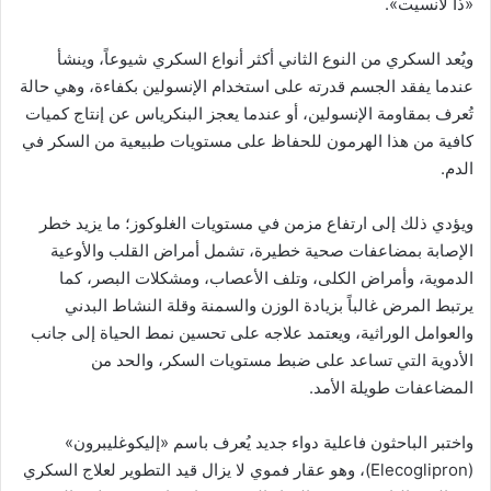
«ذا لانسيت».
ويُعد السكري من النوع الثاني أكثر أنواع السكري شيوعاً، وينشأ
عندما يفقد الجسم قدرته على استخدام الإنسولين بكفاءة، وهي حالة
تُعرف بمقاومة الإنسولين، أو عندما يعجز البنكرياس عن إنتاج كميات
كافية من هذا الهرمون للحفاظ على مستويات طبيعية من السكر في
الدم.
ويؤدي ذلك إلى ارتفاع مزمن في مستويات الغلوكوز؛ ما يزيد خطر
الإصابة بمضاعفات صحية خطيرة، تشمل أمراض القلب والأوعية
الدموية، وأمراض الكلى، وتلف الأعصاب، ومشكلات البصر، كما
يرتبط المرض غالباً بزيادة الوزن والسمنة وقلة النشاط البدني
والعوامل الوراثية، ويعتمد علاجه على تحسين نمط الحياة إلى جانب
الأدوية التي تساعد على ضبط مستويات السكر، والحد من
المضاعفات طويلة الأمد.
واختبر الباحثون فاعلية دواء جديد يُعرف باسم «إليكوغليبرون»
(Elecoglipron)، وهو عقار فموي لا يزال قيد التطوير لعلاج السكري