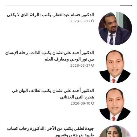
ل
ي
ل
أ
الدكتور حسام عبدالغفار، يكتب : الرقمُ الذي لا يكفي
ي
ث
2026-06-27
ل
ن
ي
ا
ة
ء
؟
ا
ل
الدكتور أحمد علي عثمان يكتب: الذات.. رحلة الإنسان
ن
بين نور الوحي ومعارف العلم
و
2026-06-27
م
الدكتور أحمد علي عثمان يكتب: لطائف البيان في
هجره النبي العدناني
2026-06-10
جودة لطفى يكتب من الآخر : الدكتورة رحاب كساب
طبيبة بدرجة بروفسيور