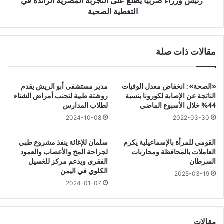
ص
رئيس وزراء صربيا يطلع على التجربة المصرية الرائدة في
ت
ر
التغطية الصحية
إ
ب
ف
ي
ط
ا
مقالات ذات صلة
ا
ي
ر
ط
غ
ل
ن
ع
«الصحة» : انخفاض معدل الوفيات
مدير مستشفى أبو الريش يقدم
ي
ع
الناتجة عن الإصابة لكورونا بنسبة
روشتة طبية لتجنب أمراض الشتاء
ة
ل
44% خلال الأسبوع الماضي
لطلاب المدارس
ب
ى
2024-10-08
2022-03-30
ا
ا
ل
ل
القومي للمرأة بالإسماعيلية يكرم
سلمان للإغاثة ينفذ مشروع طبي
ب
ت
العاملات بالمحافظة ومحاربات
لجراحة المخ والأعصاب والعمود
ر
ج
السرطان
الفقري ويدعم مركز للغسيل
و
ر
الكلوي في اليمن
2025-03-19
ت
ب
2024-01-07
ي
ة
ن
ا
ل
ل
ت
م
مقالات