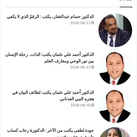
ج
ص
ر
ر
الدكتور حسام عبدالغفار، يكتب : الرقمُ الذي لا يكفي
ب
ي
ه
2026-06-27
ة
ا
ا
ل
ر
ا
الدكتور أحمد علي عثمان يكتب: الذات.. رحلة الإنسان
ئ
بين نور الوحي ومعارف العلم
د
2026-06-27
ة
ف
ي
ا
الدكتور أحمد علي عثمان يكتب: لطائف البيان في
ل
هجره النبي العدناني
ت
2026-06-10
غ
ط
ي
ة
جودة لطفى يكتب من الآخر : الدكتورة رحاب كساب
ا
طبيبة بدرجة بروفسيور