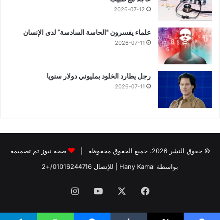
2026-07-12
علماء يفسرون “الحاسة السادسة” لدى الإنسان
2026-07-11
رجل يطارد الخلود بمليوني دولار سنويا
2026-07-11
© حقوق النشر 2026، جميع الحقوق محفوظة |
صحة نيوز تم تصميمه
بواسطة Hany Kamal
| للإتصال
01016244716/+2
فيسبوك
‫X
‫YouTube
انستقرام