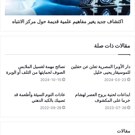
ص
ج
ل
د
أ
ي
ق
د
اكتشاف جديد يغير مفاهيم علمية قديمة حول مركز الانتباه
ل
ي
ع
غ
ر
ي
مقالات ذات صلة
ض
ر
ة
م
ل
ف
ل
ا
دار الأوبرا المصرية تعلن عن حفلين
نصائح مهمة لغسيل الملابس
س
ه
للموسيقار يحيى خليل
الصوف لحمايتها من التلف أو الوبرة
ك
ي
2024-10-15
2024-03-23
ر
م
ي
ع
ابداعات لحنية بروح العصر لهشام
عادات النوم السيئة وأطعمة قد
و
ل
خرما على المكشوف
تصيبك بالكبد الدهني
ا
م
2022-09-28
2023-07-26
ر
ي
ت
ة
ف
ق
ا
د
مقالات
ع