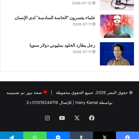
2026-07-12
علماء يفسرون “الحاسة السادسة” لدى الإنسان
2026-07-11
رجل يطارد الخلود بمليوني دولار سنويا
2026-07-11
© حقوق النشر 2026، جميع الحقوق محفوظة |
صحة نيوز تم تصميمه
بواسطة Hany Kamal
| للإتصال
01016244716/+2
فيسبوك
‫X
‫YouTube
انستقرام