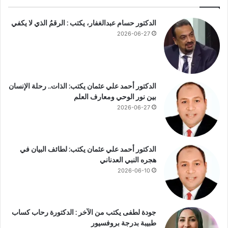
ي
ض
م
غ
ة
الدكتور حسام عبدالغفار، يكتب : الرقمُ الذي لا يكفي
ط
ح
2026-06-27
ا
و
ل
ل
د
م
م
ر
ك
الدكتور أحمد علي عثمان يكتب: الذات.. رحلة الإنسان
ز
بين نور الوحي ومعارف العلم
ا
2026-06-27
ل
ا
ن
الدكتور أحمد علي عثمان يكتب: لطائف البيان في
ت
هجره النبي العدناني
ب
ا
2026-06-10
ه
جودة لطفى يكتب من الآخر : الدكتورة رحاب كساب
طبيبة بدرجة بروفسيور