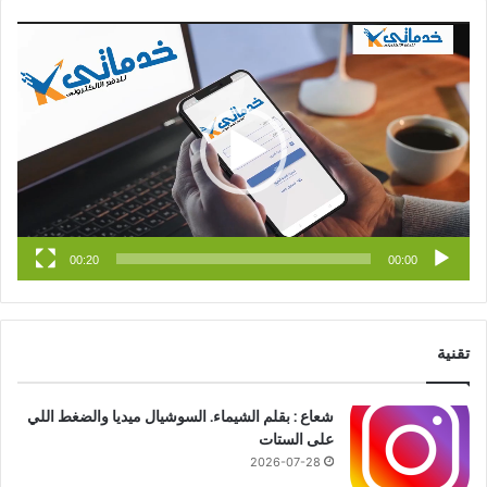
س
o
س
مشغل
الفيديو
ب
u
ت
و
T
ق
ك
u
ر
b
ا
e
م
00:20
00:00
تقنية
شعاع : بقلم الشيماء. السوشيال ميديا والضغط اللي
على الستات
2026-07-28