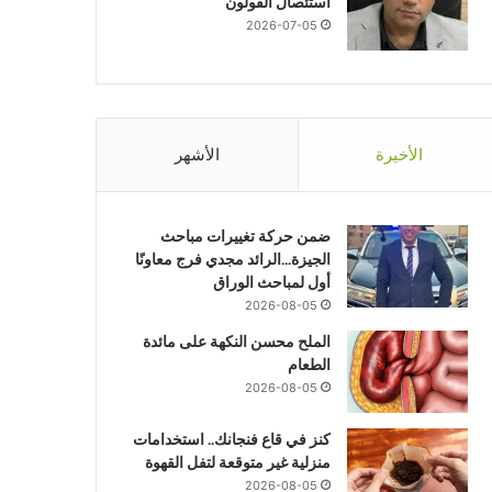
استئصال القولون
2026-07-05
منوعات
2026-07-05
الأخيرة
الأشهر
هذه أبرز العادات ليومية التى تز
لدى الشباب
ضمن حركة تغييرات مباحث
الجيزة…الرائد مجدي فرج معاونًا
أول لمباحث الوراق
2026-08-05
2026-07-05
2026-07-06
2
الملح محسن النكهة على مائدة
العثورعلى مدينة مفقودة بمصر وجثث بـ “ألسنة ذهبية” عمرها 1600عاما
مهند لاشين على قائمة أكثر اللاعبين نجاحًا في التدخلات الدفاعية في البطولة.
هذه أبرز العادات ليومية التى تزيد خطر جلطات القلب لدى الشباب
الطعام
2026-08-05
كنز في قاع فنجانك.. استخدامات
منزلية غير متوقعة لتفل القهوة
2026-08-05