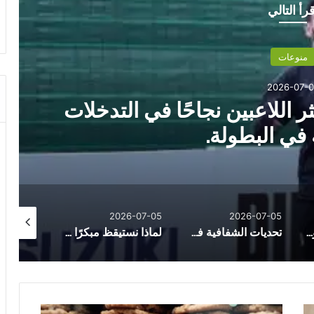
قرأ التالي
منوعات
2026-07-0
 اللاعبين نجاحًا في التدخلات
 في البطولة.
026-07-11
2026-07-05
2026-07-05
هذه أبرز العادات ليومية التى تزيد خطر جلطات القلب لدى الشباب
تحديات الشفافية في التداول خارج البورصة
لماذا نستيقظ مبكرًا دون منبه؟.. وما الذى يكشفه ذلك عن أجسامنا وشخصياتنا؟
ا