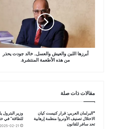
ب
ر
ز
ه
ا
ا
ل
ل
ب
أبرزها اللبن والعيش والعسل.. خالد جودت يحذر
ن
من هذه الأطعمة المنتشرة.
و
ا
ل
ع
ي
مقالات ذات صلة
ش
و
ا
*البرلمان العربي: قرار كنيست كيان
وزير البترول ي
ل
الاحتلال تصنيف الأونروا منظمة إرهابية
للطاقة” في ختام
ع
تحد سافر للقانون
س
2025-02-21