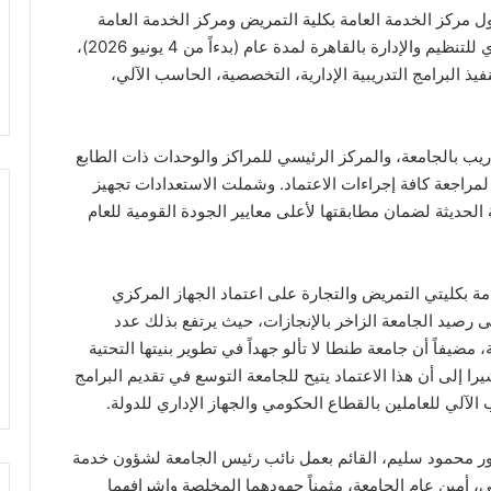
ركز الخدمة العامة بكلية التمريض ومركز الخدمة العامة
بكلية التجارة على الاعتماد الرسمي من الجهاز المركزي للتنظيم والإدارة بالقاهرة لمدة عام (بدءاً من 4 يونيو 2026)،
يذ البرامج التدريبية الإدارية، التخصصية، الحاسب الآلي،
تدريب بالجامعة، والمركز الرئيسي للمراكز والوحدات ذات الطابع
 لمراجعة كافة إجراءات الاعتماد. وشملت الاستعدادات تجهيز
الحديثة لضمان مطابقتها لأعلى معايير الجودة القومية للعام
 بكليتي التمريض والتجارة على اعتماد الجهاز المركزي
ى رصيد الجامعة الزاخر بالإنجازات، حيث يرتفع بذلك عدد
دة قومياً إلى 9 مراكز متخصصة، مضيفاً أن جامعة طنطا لا تألو جهداً في تطوير بنيتها التحتية
يرا إلى أن هذا الاعتماد يتيح للجامعة التوسع في تقديم البرامج
الآلي للعاملين بالقطاع الحكومي والجهاز الإداري للدولة.
ور محمود سليم، القائم بعمل نائب رئيس الجامعة لشؤون خدمة
، أمين عام الجامعة، مثمناً جهودهما المخلصة وإشرافهما