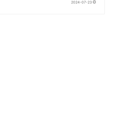
2024-07-23
ل
.
.
خ
ا
ل
د
ج
و
د
ت
ي
ح
ذ
ر
م
ن
ه
ذ
ه
ا