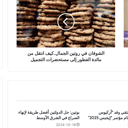
ل
ش
و
ف
ا
ن
ف
ي
ر
الشوفان في روتين الجمال..كيف انتقل من
و
مائدة الفطور إلى مستحضرات التجميل
ت
ي
ن
ا
ل
ج
م
ا
لتقي وفد “أركيوس
بوتين: حل الدولتين أفضل طريقة لإنهاء
ل
 مؤتمر “إيجبس 2025”
الصراع في الشرق الأوسط
.
2024-10-18
.