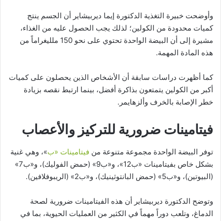
وأوضحت خبيرة التغذية الدكتورة إيما ديربيشاير أن الجسم ينتج
كميات محدودة من الكولين؛ لذلك يجب الحصول عليه من الغذاء،
مشيرة إلى أن البيضة الواحدة تحتوي على نحو 150 ملليغراماً من
هذه المادة المهمة.
كما أظهرت دراسات سابقة أن الأشخاص الذين يحصلون على كميات
أكبر من الكولين يتمتعون بذاكرة أفضل، بينما ارتبط نقصه بزيادة
خطر الإصابة بالخرف وألزهايمر.
فيتامينات ضرورية للتركيز والأعصاب
توفر البيضة الواحدة مجموعة متنوعة من
فيتامينات «ب
»، وهي غنية
بشكل خاص بفيتامينات «ب12»، و«ب9» (حمض الفوليك)، و«ب7»
(البيوتين)، و«ب5» (حمض البانتوثينيك)، و«ب2» (الريبوفلافين).
وتوضح الدكتورة ديربيشاير أن هذه الفيتامينات ضرورية لصحة
الدماغ، وتلعب دوراً مهماً في الكثير من العمليات الحيوية، بما في