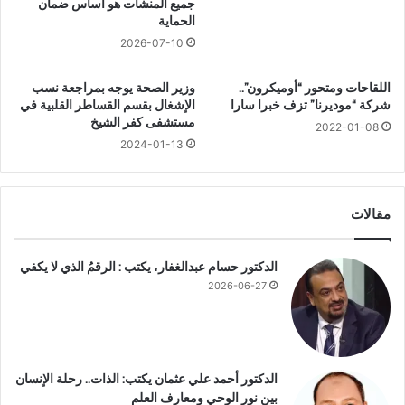
جميع المنشآت هو أساس ضمان
ف
د
الحماية
ت
ة
2026-07-10
ح
ب
ت
ف
اللقاحات ومتحور “أوميكرون”..
وزير الصحة يوجه بمراجعة نسب
ح
ي
شركة “موديرنا” تزف خبرا سارا
الإشغال بقسم القساطر القلبية في
ق
ر
مستشفى كفر الشيخ
ي
و
2022-01-08
ق
2024-01-13
س
ا
ه
م
ا
و
ن
مقالات
س
ت
ع
ا
ا
ع
الدكتور حسام عبدالغفار، يكتب : الرقمُ الذي لا يكفي
ل
2026-06-27
ى
م
ت
ن
س
الدكتور أحمد علي عثمان يكتب: الذات.. رحلة الإنسان
ف
بين نور الوحي ومعارف العلم