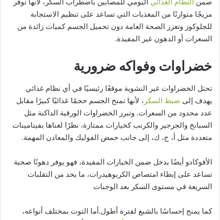
ضمن
النظام الغذائي
اليومي للمصابين باضطراب السكر، لأنها توفر
مزيجًا متوازنًا من المغذيات التي تساعد على تنظيم الاستجابة
للجلوكوز وتعزز الصحة العامة دون تحميل الجسم كميات زائدة من
السعرات أو الدهون غير المفيدة.
خضراوات وفواكه ضرورية
تحتل الخضراوات غير النشوية موقعًا رئيسيًا في أي نظام غذائي
يهدف إلى
ضبط السكر
، لأنها تمنح الجسم حجمًا غذائيًا كبيرًا مقابل
عدد محدود من السعرات. وتبرز الخضراوات الورقية الداكنة مثل
السبانخ والجرجير والكرنب كخيارات ممتازة، نظرًا لغناها بفيتامينات
متعددة مثل أ، ج، ك، إلى جانب حمض الفوليك والمعادن المهمة.
الأفوكادو أيضًا يدخل ضمن الخيارات المفيدة، فهو يوفر دهونًا صحية
تساعد على إبطاء امتصاص الكربوهيدرات، ما يحد من التقلبات
السريعة في مستوى السكر بعد الوجبات
كما يمنح إحساسًا بالشبع لفترة أطول.أما التوت بمختلف أنواعه،