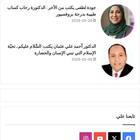
ا
جودة لطفى يكتب من الآخر : الدكتورة رحاب كساب
د
طبيبة بدرجة بروفسيور
ة
2026-05-26
ل
ا
س
ي
الدكتور أحمد علي عثمان يكتب: السَّلام عليكم.. تحيّة
م
الإسلام التي تبني الإنسان والحضارة
ا
2026-05-06
ف
ي
ق
ط
ا
ع
ا
ل
ص
تابعنا علي
ن
ا
ع
ف
ا