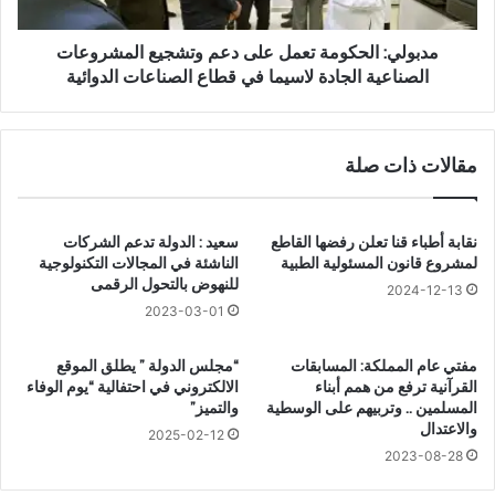
ن
ا
ع
ل
ل
ح
مدبولي: الحكومة تعمل على دعم وتشجيع المشروعات
ا
ك
الصناعية الجادة لاسيما في قطاع الصناعات الدوائية
ج
و
إ
م
ل
ة
مقالات ذات صلة
ى
ت
م
ع
ش
م
ك
ل
نقابة أطباء قنا تعلن رفضها القاطع
سعيد : الدولة تدعم الشركات
ل
ع
لمشروع قانون المسئولية الطبية
الناشئة في المجالات التكنولوجية
ة
ل
للنهوض بالتحول الرقمى
2024-12-13
ى
2023-03-01
د
ع
مفتي عام المملكة: المسابقات
“مجلس الدولة ” يطلق الموقع
م
القرآنية ترفع من همم أبناء
الالكتروني في احتفالية “يوم الوفاء
و
المسلمين .. وتربيهم على الوسطية
والتميز”
ت
والاعتدال
2025-02-12
ش
2023-08-28
ج
ي