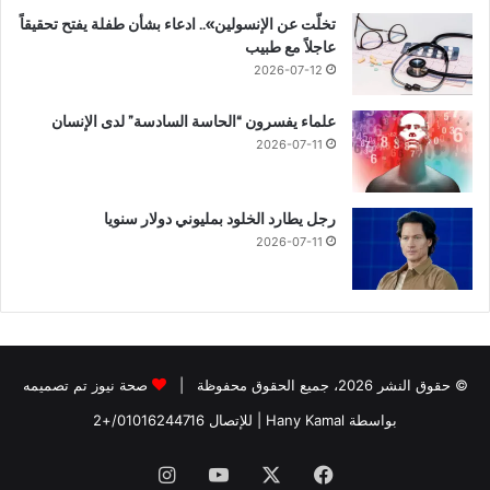
تخلّت عن الإنسولين».. ادعاء بشأن طفلة يفتح تحقيقاً
عاجلاً مع طبيب
2026-07-12
علماء يفسرون “الحاسة السادسة” لدى الإنسان
2026-07-11
رجل يطارد الخلود بمليوني دولار سنويا
2026-07-11
© حقوق النشر 2026، جميع الحقوق محفوظة |
صحة نيوز تم تصميمه
بواسطة Hany Kamal
| للإتصال
01016244716/+2
فيسبوك
‫X
‫YouTube
انستقرام