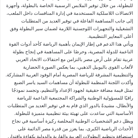
للبطولة، من خلال توفير الملابس الرسمية الخاصة بالبطولة، وأجهزة
الاتصالات اللاسلكية المستخدمة في إدارة المنافسات داخل الملعب،
إلى جانب المساهمة الفاعلة في توفير العديد من المتطلبات
التشغيلية والتجهيزات اللوجستية اللازمة لضمان سير البطولة وفق
أعلى المعايير التنظيمية.
ويأتي هذا الدعم في إطار الإيمان بأهمية الرياضة كأحد أدوات القوة
الناعمة للدولة المصرية، وحرصًا على المساهمة في إنجاح بطولة
عربية تقام على أرض مصر بالتزامن مع احتفالات الاتحاد العربي
لألعاب القوى باليوبيل الذهبي، بما يعكس الصورة الحضارية
والتنظيمية المشرفة للرياضة المصرية أمام الوفود العربية المشاركة.
وأكدت اللجنة المنظمة للبطولة أن مساهمات السيد ياسر الضبع
تمثل قيمة مضافة حقيقية لجهود الإعداد والتنظيم، وتجسد نموذجًا
راقيًا للمسؤولية الوطنية والشراكة المجتمعية الداعمة للرياضة
والأبطال، مشيدةً بالدور الذي قام به في توفير العديد من المتطلبات
الأساسية التي ساعدت على تهيئة بيئة تنظيمية متميزة للبطولة.
ويظل دعم الشخصيات الوطنية المخلصة ركيزة أساسية في نجاح
الأحداث الرياضية الكبرى، بما يعزز من قدرة مصر الدائمة على
استضافة وتنظيم البطولات العربية والقارية والدولية بكفاءة واقتدار.