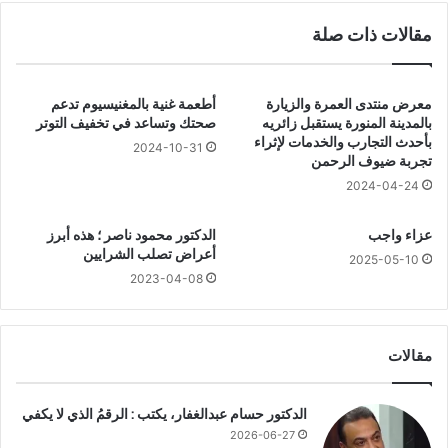
و
ن
مقالات ذات صلة
س
ا
ى
ل
ا
آ
ل
خ
معرض منتدى العمرة والزيارة
أطعمة غنية بالمغنيسيوم تدعم
ش
ر
بالمدينة المنورة يستقبل زائريه
صحتك وتساعد في تخفيف التوتر
م
:
بأحدث التجارب والخدمات لإثراء
2024-10-31
ر
تجربة ضيوف الرحمن
ا
ي
ل
2024-04-24
ي
د
ع
ك
عزاء واجب
الدكتور محمود ناصر ؛ هذه أبرز
ل
ت
أعراض تصلب الشرايين
2025-05-10
ن
و
2023-04-08
ع
ر
ن
م
ج
ح
ا
م
مقالات
ئ
د
ز
ع
ة
الدكتور حسام عبدالغفار، يكتب : الرقمُ الذي لا يكفي
ب
ا
د
2026-06-27