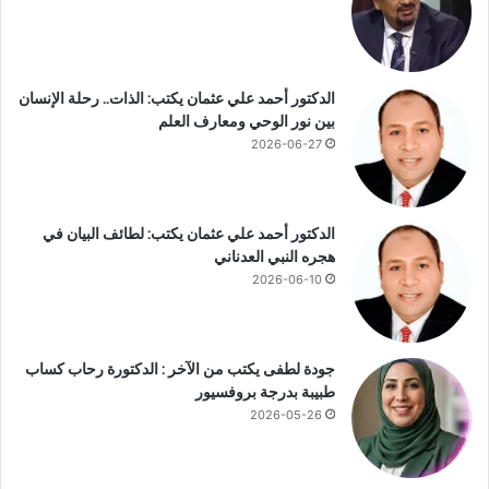
ل
ا
أ
ل
ف
م
ض
ن
الدكتور أحمد علي عثمان يكتب: الذات.. رحلة الإنسان
ل
ع
بين نور الوحي ومعارف العلم
ا
م
ل
2026-06-27
ح
ا
س
س
ن
ت
ط
الدكتور أحمد علي عثمان يكتب: لطائف البيان في
ث
ب
هجره النبي العدناني
ن
ي
2026-06-10
ا
ب
ئ
ب
ي
د
ة
ر
جودة لطفى يكتب من الآخر : الدكتورة رحاب كساب
ب
ج
طبيبة بدرجة بروفسيور
ت
ة
2026-05-26
ص
ب
و
ر
ي
و
ت