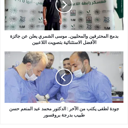
ا
ل
م
ح
ت
ر
بدمج المحترفين والمحليين.. موسى الشمري يعلن عن جائزة
ف
الأفضل الاستثنائية بتصويت اللاعبين
ي
ن
ج
و
و
ا
د
ل
ة
م
ل
ح
ط
ل
ف
ي
ى
ي
ي
ن
ك
جودة لطفى يكتب من الآخر : الدكتور محمد عبد المنعم حسن
.
ت
طبيب بدرجة بروفسور
.
ب
م
م