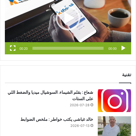
و
T
ق
ك
u
ر
b
ا
e
م
00:20
00:00
تقنية
شعاع : بقلم الشيماء. السوشيال ميديا والضغط اللي
على الستات
2026-07-28
خالد غباشى يكتب خواطر : ملخص الضوابط
2026-07-13