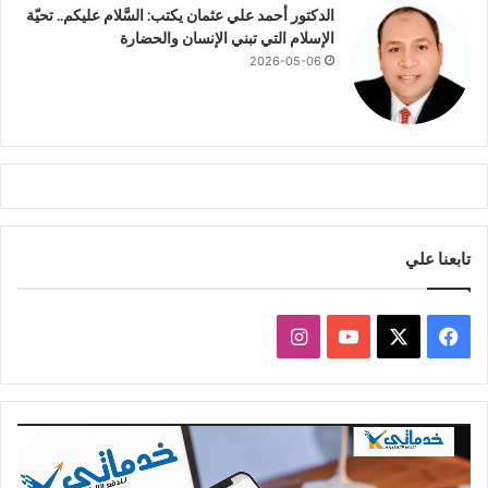
ف
الدكتور أحمد علي عثمان يكتب: السَّلام عليكم.. تحيّة
ا
س
الإسلام التي تبني الإنسان والحضارة
ل
و
2026-05-06
ل
ر
ا
ع
ب
ي
ن
تابعنا علي
ف
ا
ي
X
Y
ن
س
o
س
مشغل
الفيديو
ب
u
ت