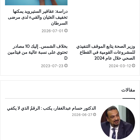
ي
.
ة
أ
دراسة: عقاقير الستيرويد يمكنها
-
ه
تخفيف الغثيان والقيء لدى مرضى
ا
م
السرطان
ل
ي
2026-07-01
إ
ة
س
ا
وزير الصحة يتابع الموقف التنفيذي
بخلاف الشمس.. إليك 10 مصادر
ر
ل
للمشروعات القومية في القطاع
تحتوي على نسبة عالية من فيتامين
ا
ر
الصحي خلال عام 2024
D
ئ
ع
2023-07-23
2024-03-12
ي
ا
ل
ي
ي
ة
ة
ا
مقالات
ت
ل
ش
م
ك
ب
الدكتور حسام عبدالغفار، يكتب : الرقمُ الذي لا يكفي
ل
ك
2026-06-27
ا
ر
ن
ة
ت
ه