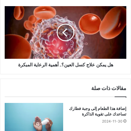
ي
ر
ه
ا
ل
ن
ي
ي
م
ة
ك
:
ن
ا
ع
ل
ل
ه
ا
ج
ج
هل يمكن علاج كسل العين؟.. أهمية الرعاية المبكرة
م
ك
ا
س
ت
ل
مقالات ذات صلة
ا
ا
ل
ل
أ
ع
م
ي
إضافة هذا الطعام إلى وجبة فطارك
ر
ن
تساعدك على تقوية الذاكرة
ي
؟
2024-11-30
ك
.