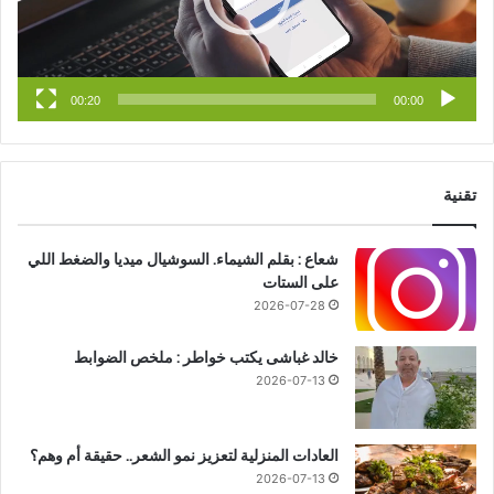
b
ا
e
م
00:20
00:00
تقنية
شعاع : بقلم الشيماء. السوشيال ميديا والضغط اللي
على الستات
2026-07-28
خالد غباشى يكتب خواطر : ملخص الضوابط
2026-07-13
العادات المنزلية لتعزيز نمو الشعر.. حقيقة أم وهم؟
2026-07-13