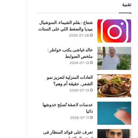
تقنية
شعاع : بقلم الشيماء. السوشيال
ميديا والضغط اللي على الستات
منوعات
2026-07-28
2026-07-05
خالد غباشى يكتب خواطر :
هذه أبرز العادات ليومية التى تز
ملخص الضوابط
2026-07-13
لدى الشباب
العادات المنزلية لتعزيز نمو
الشعر.. حقيقة أم وهم؟
2026-07-13
2026-07-05
2026-07-06
2
عدسات لاصقة تُصلح خدوشها
العثورعلى مدينة مفقودة بمصر وجثث بـ “ألسنة ذهبية” عمرها 1600عاما
مهند لاشين على قائمة أكثر اللاعبين نجاحًا في التدخلات الدفاعية في البطولة.
هذه أبرز العادات ليومية التى تزيد خطر جلطات القلب لدى الشباب
ذاتيا
2026-07-11
تعرف على فوائد المنظار فى