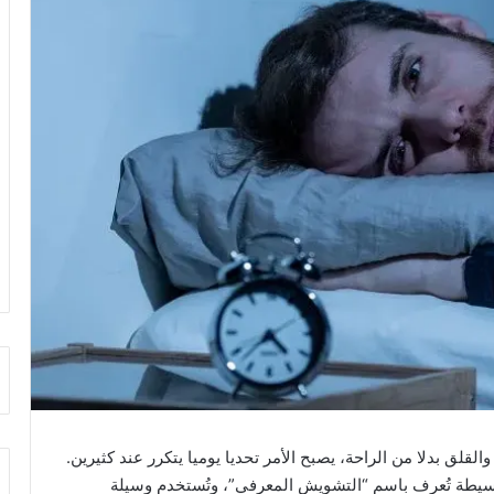
لق بدلا من الراحة، يصبح الأمر تحديا يوميا يتكرر عند كثيرين.
 بسيطة تُعرف باسم “التشويش المعرفي”، وتُستخدم وسيلة