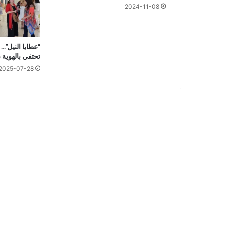
م
2024-11-08
و
ب
و
“عطايا النيل”…
ء
تحتفي بالهوية 
ة
2025-07-28
ث
ب
ت
ت
إ
ص
ا
ب
ت
ه
ب
ف
ي
ر
و