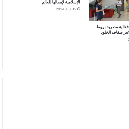
الإسلامية لإيصالها للعالم
ع
2024-03-19
ة
ع
ن
 فعالية مصرية بروما
ه
عبر ضفاف الخلود
ر
م
و
ن
ا
ل
ت
و
ت
ر