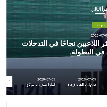
قرأ التالي
منوعات
2026-07-0
 اللاعبين نجاحًا في التدخلات
 في البطولة.
026-07-11
2026-07-05
2026-07-05
هذه أبرز العادات ليومية التى تزيد خطر جلطات القلب لدى الشباب
تحديات الشفافية في التداول خارج البورصة
لماذا نستيقظ مبكرًا دون منبه؟.. وما الذى يكشفه ذلك عن أجسامنا وشخصياتنا؟