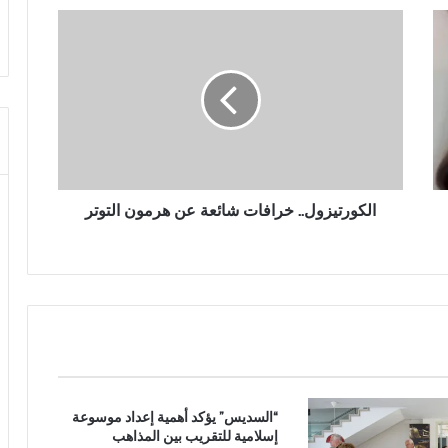
ا
ل
ك
و
ر
ت
ي
ز
و
ل
الكورتيزول.. خرافات شائعة عن هرمون التوتر
.
.
خ
ر
ا
ف
ا
ت
ش
“السديس” يؤكد أهمية إعداد موسوعة
ا
إسلامية للتقريب بين المذاهب
ئ