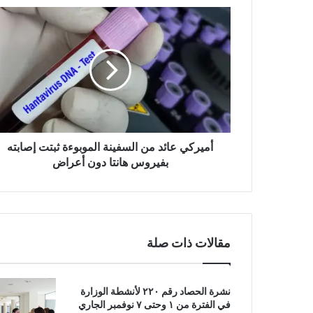
أ
م
ي
ر
ك
ي
ع
ا
ئ
د
أميركي عائد من السفينة الموبوءة ثبتت إصابته
م
بفيروس هانتا دون أعراض
ن
ا
ل
س
ف
مقالات ذات صلة
ي
ن
ة
نشرة الحصاد رقم ٢٢٠ لأنشطة الوزارة
ا
في الفترة من ١ وحتى ٧ نوفمبر الجاري
ل