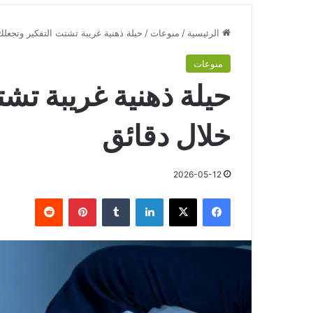
الرئيسية
/
منوعات
/
حيلة ذهنية غريبة تشتت التفكير وتجعلك
منوعات
حيلة ذهنية غريبة تشت
خلال دقائق
2026-05-12
فيسبوك
‫X
لينكدإن
‏Tumblr
بينتيريست
‏Reddit