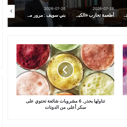
26-07-30
2026-07-26
2026-07-28
الإيجابية السامة… عندما يتحول التفاؤل إلى عبء نفسي
أطعمة تحارب «الكبد الدهني» وتدعم وظائفه
بني سويف : مرور مفاجئ على وحدات ناصر الصحية لمتابعة العمل والخدمات
ت
ن
ا
و
ل
ه
ا
ب
ح
ذ
تناولها بحذر.. 6 مشروبات شائعة تحتوي على
ر
سكر أعلى من الدونات
.
.
6