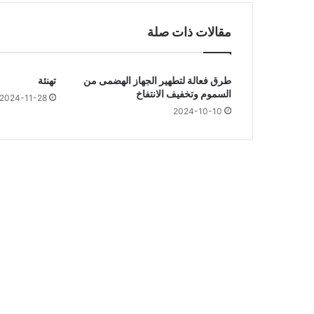
س
ا
مقالات ذات صلة
ع
ا
ت
طرق فعالة لتطهير الجهاز الهضمى من
تهنئة
ا
السموم وتخفيف الانتفاخ
ل
2024-11-28
ن
2024-10-10
و
م
ا
ل
ت
ي
ت
س
رّ
ع
ا
ل
ش