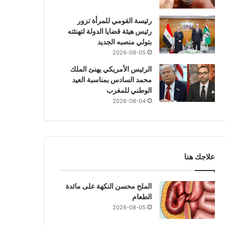
2026-07-28
2026-07-29
20
رئيسة القومي للمرأة تزور
عدوى فطرية صامتة قد تتحول لتهديد قاتل
السفير المصري بالرباط يزور وكالة المغرب العربي للأنباء ويبحث آفاق التعاون الإعلامي
الإيجابية السامة… عندما يتحول التفاؤل إلى عبء نفسي
رئيس هيئة قضايا الدولة لتهنئته
بتولي منصبه الجديد
2026-08-05
الرئيس الأمريكي يهنئ الملك
محمد السادس بمناسبة العيد
الوطني للمغرب
2026-08-04
علاجك هنا
الملح محسن النكهة على مائدة
الطعام
2026-08-05