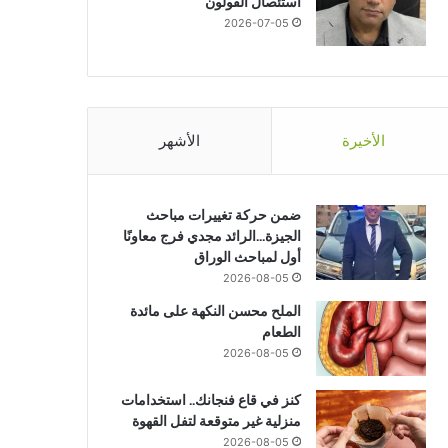
استئصال القولون
2026-07-05
الأخيرة
الأشهر
ضمن حركة تغييرات مباحث
الجيزة…الرائد مجدي فرج معاونًا
أول لمباحث الوراق
أخبار
2026-08-05
الملح محسن النكهة على مائدة
2026-07-28
الطعام
الإيجابية السامة… عندما يتحول ال
2026-08-05
كنز في قاع فنجانك.. استخدامات
منزلية غير متوقعة لتفل القهوة
2026-08-05