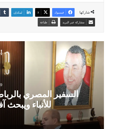
شاركها
فيسبوك
‫X
لينكدإن
مشاركة عبر البريد
طباعة
أ
9
السفير المصري بالرباط
للأنباء ويبحث آ