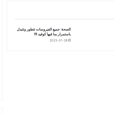
م
ش
ر
و
ب
الصحة: جميع الفيروسات تتطور وتتبدل
ا
باستمرار بما فيها كوفيد 19
ت
ش
2023-01-28
ا
ئ
ع
ة
ت
ح
ت
و
ي
ع
ل
ى
س