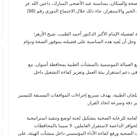
لصحة والسكان، بمناسبة عيد الأضحى المبارك، داعين الله عز
وجل أن يعيد هذه المناسبة على مصر وشعبها بمزيد من الخير والاستقرار، جاء ذلك خلال الاجتماع الدوري رقم (98)
 لفضيلة الإمام الأكبر الدكتور أحمد الطيب، شيخ الأزهر؛
وجل أن يُعيد هذه المناسبة على فضيلته بموفور الصحة ودوام
مع العمالة الموسمية بالمنشآت الطبية بمحافظة أسوان، مع
في دعم استقرار بيئة العمل وتعزيز كفاءة التشغيل داخل
لجان الطبية، بهدف تسريع إجراءات الموافقات المسبقة للتيسير
 دقة وسرعة اتخاذ القرار.
لعامة للرعاية الصحية بتشكيل لجنة لوضع وتنفيذ استراتيجية
الحوافز الداعمة لاستقرار العاملين، لا سيما بالمحافظات
ت الصحية ورفع كفاءة الأداء المؤسسي داخل منشآت الهيئة، على