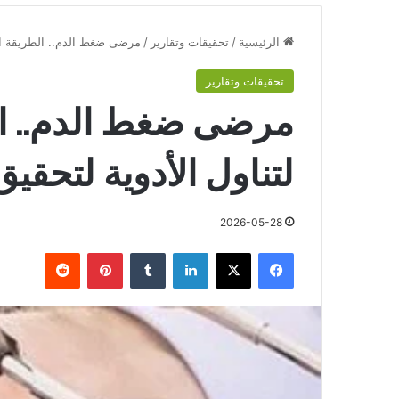
الرئيسية
/
تحقيقات وتقارير
/
مرضى ضغط الدم.. الطريقة الص
تحقيقات وتقارير
مرضى ضغط الدم.. ا
لتناول الأدوية لتحقي
2026-05-28
فيسبوك
‫X
لينكدإن
‏Tumblr
بينتيريست
‏Reddit