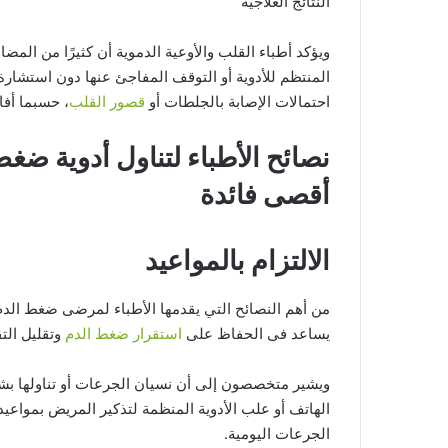
النتائج العلاجية
ويؤكد أطباء القلب والأوعية الدموية أن كثيرًا من ال
المنتظم للأدوية أو التوقف المفاجئ عنها دون استشارة
احتمالات الإصابة بالجلطات أو
قصور القلب
، حسبما أفاد
نصائح الأطباء لتناول أدوية ض
أقصى فائدة
الالتزام بالمواعيد
من أهم النصائح التي يقدمها الأطباء لمرضى ضغط الدم ض
يساعد فى الحفاظ على
استقرار ضغط الدم
وتقليل التق
ويشير متخصصون إلى أن نسيان الجرعات أو تناولها بشك
الهاتف أو علب الأدوية المنظمة لتذكير المريض بمواعيد
الجرعات اليومية.