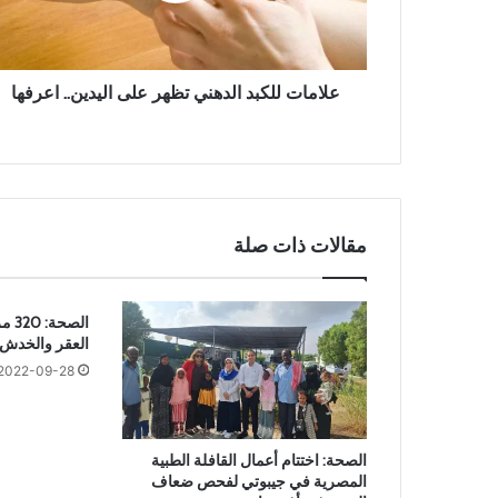
ل
ل
ك
ب
علامات للكبد الدهني تظهر على اليدين.. اعرفها
د
ا
ل
د
ه
ن
مقالات ذات صلة
ي
ت
ظ
الصح
ه
العقر والخدش
ر
ع
2022-09-28
ل
ى
ا
الصحة: اختتام أعمال القافلة الطبية
ل
المصرية في جيبوتي لفحص ضعاف
ي