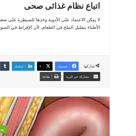
اتباع نظام غذائى صحى
لا يمكن الاعتماد على الأدوية وحدها للسيطرة على ضغط ا
الأطباء بتقليل الملح في الطعام، لأن الإفراط في الصو
شاركها
فيسبوك
‫X
لينكدإن
مشاركة عبر البريد
طباعة
أ
ارير