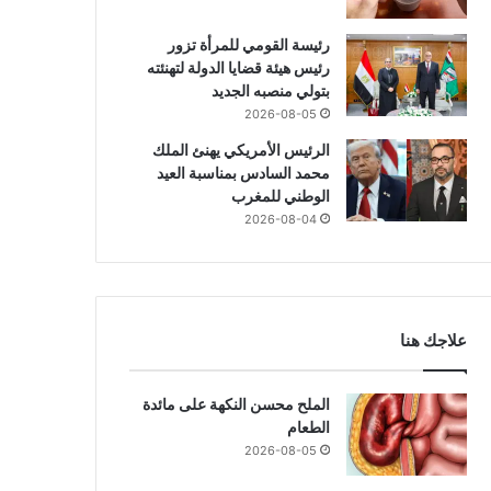
رئيسة القومي للمرأة تزور
قادرة على غزو
شركة صينية 
رئيس هيئة قضايا الدولة لتهنئته
بتولي منصبه الجديد
2026-08-05
الرئيس الأمريكي يهنئ الملك
محمد السادس بمناسبة العيد
الوطني للمغرب
2026-08-04
2026-07-13
2026-07-13
2026-07-21
كيف كشف تطبيق لتتبّع اللياقة البدنية حمل امرأة قبل علمها به؟
كيف يتحول سرطان القولون إلى نسخة قادرة على غزو الكبد؟
علاجك هنا
الملح محسن النكهة على مائدة
الطعام
2026-08-05