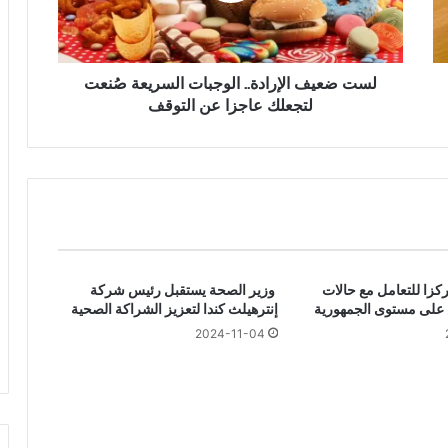
ف
ا
ل
إ
لست ضعيف الإرادة.. الوجبات السريعة صُنعت
ر
لتجعلك عاجزا عن التوقف
ا
د
ة
.
.
ا
ل
و
ة: 320 مركزا للتعامل مع حالات
وزير الصحة يستقبل رئيس شركة
ج
 على مستوى الجمهورية
إنترهيلث كندا لتعزيز الشراكة الصحية
ب
ا
2024-11-04
ت
ا
ل
س
ر