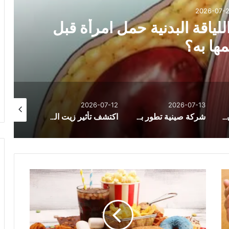
2026-07-13
يف يتحول سرطان القولون إلى نسخة 
الكبد؟
2026-07-21
2026-07-12
2
شركة صينية تطور بديلاً لشرائح ماسك الدماغية لا يتطلب جراحة
اكتشف تأثير زيت السمك على مرضى القلب
وزير الصحة يستقبل الوزيرة الفرنسية لتعزيز الشراكة الصحية بين مصر وفرنسا
ل
س
ت
ض
ع
ي