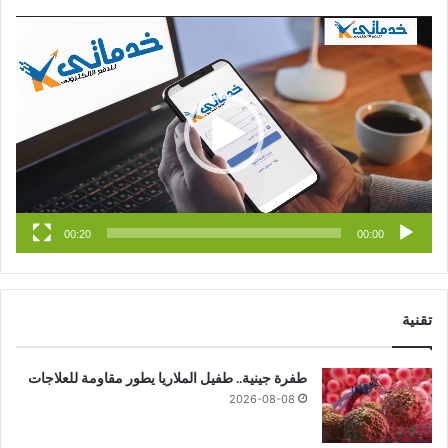
س
o
س
مشغل
الفيديو
ب
u
ت
و
T
ق
ك
u
ر
b
ا
e
م
00:20
00:00
تقنية
طفرة جينية.. طفيل الملاريا يطور مقاومة للعلاجات
2026-08-08