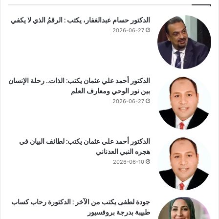
ا
ا
ل
م
الدكتور حسام عبدالغفار، يكتب : الرقمُ الذي لا يكفي
ع
ن
2026-06-27
د
أ
و
و
ى
ل
ي
الدكتور أحمد علي عثمان يكتب: الذات.. رحلة الإنسان
و
بين نور الوحي ومعارف العلم
ن
ي
2026-06-27
و
.
.
الدكتور أحمد علي عثمان يكتب: لطائف البيان في
و
هجره النبي العدناني
ت
2026-06-10
ؤ
ك
د
ا
جودة لطفى يكتب من الآخر : الدكتورة رحاب كساب
س
طبيبة بدرجة بروفسيور
ت