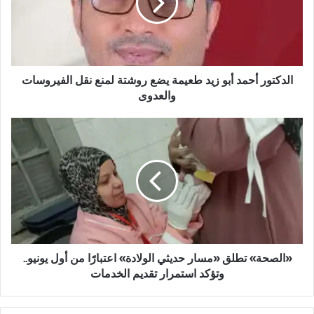
ت
و
ر
أ
ح
م
الدكتور أحمد أبو زيد طعيمة يضع روشتة لمنع نقل الفيروسات
د
والعدوى
أ
ب
«
و
ا
ز
ل
ي
ص
د
ح
ط
ة
ع
»
ي
ت
م
ط
ة
ل
«الصحة» تطلق «مسار حديثي الولادة» اعتبارًا من أول يونيو..
ي
ق
وتؤكد استمرار تقديم الخدمات
ض
«
ع
م