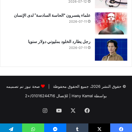
2026-07-12
علماء يفسرون “الحاسة السادسة” لدى الإنسان
2026-07-11
رجل يطارد الخلود بمليوني دولار سنويا
2026-07-11
© حقوق النشر 2026، جميع الحقوق محفوظة |
صحة نيوز تم تصميمه
بواسطة Hany Kamal
| للإتصال
01016244716/+2
فيسبوك
‫X
‫YouTube
انستقرام