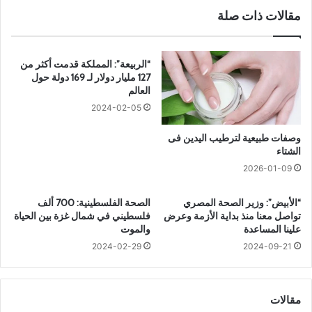
ر
س
مقالات ذات صلة
و
ا
ش
ر
ت
ح
ة
د
“الربيعة”: المملكة قدمت أكثر من
ل
ي
127 مليار دولار لـ 169 دولة حول
م
ث
العالم
ن
ي
2024-02-05
ع
ا
ن
ل
وصفات طبيعية لترطيب اليدين فى
ق
و
الشتاء
ل
ل
2026-01-09
ا
ا
ل
د
“الأبيض”: وزير الصحة المصري
الصحة الفلسطينية: 700 ألف
ف
ة
تواصل معنا منذ بداية الأزمة وعرض
فلسطيني في شمال غزة بين الحياة
ي
»
علينا المساعدة
والموت
ر
ا
2024-02-29
2024-09-21
و
ع
س
ت
ا
ب
ت
ا
مقالات
و
رً