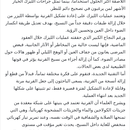
اللاصقة أكثر الحلول استخداماً، بينما تمثل جراحات الليزك الخيار
الأشهر لمن يرغبون في تصحيح دائم للنظر.
وتعتمد عمليات الليزك على إعادة تشكيل القرنية بواسطة الليزر من
خلال إزالة طبقات دقيقة جداً من النسيج، بهدف تعديل طريقة انكسار
الضوء داخل العين وتحسين الرؤية.
ورغم النجاح الكبير الذي حققته عمليات الليزك خلال العقود
الماضية، فإنها ليست خالية من المخاطر أو الآثار الجانبية، فبعض
المرضى يعانون من جفاف العين أو الوهج الليلي أو ظهور هالات حول
مصادر الضوء، كما أن إزالة أجزاء من نسيج القرنية يؤثر في قوتها
الطبيعية لدى بعض الحالات.
أما التقنية الجديدة، فتقوم على فكرة مختلفة تماماً، فبدلاً من قطع أو
إزالة أنسجة من القرنية، يسعى الباحثون إلى جعل القرنية مرنة
وقابلة لإعادة التشكيل لفترة قصيرة فقط، ثم تثبيتها على شكلها
الجديد بعد انتهاء العملية.
ويشرح العلماء أن القرنية تعتمد في بنيتها على شبكة معقدة من
جزيئات الكولاجين والماء والجزيئات المشحونة كهربائياً، وهي التي
تمنحها الصلابة والشفافية في الوقت نفسه، وعند تمرير تيار كهربائي
منخفض للغاية داخل النسيج، يحدث تغير مؤقت في مستوى