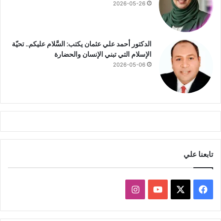
2026-05-26
م
ر
ا
ر
الدكتور أحمد علي عثمان يكتب: السَّلام عليكم.. تحيّة
ت
الإسلام التي تبني الإنسان والحضارة
ق
2026-05-06
د
ي
م
ا
ل
خ
د
م
ا
تابعنا علي
ت
ف
ا
ي
X
Y
ن