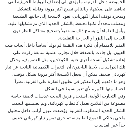
الحموضة داخل القرنية، ما يؤدي إلى إضعاف الروابط الجزيئية التي
تحافظ على صلابتها، وبالتالي تصبح أكثر مرونة وقابلة للتشكيل.
وبمجرد توقف التيار الكهربائي، تعود الأنسجة إلى حالتها الطبيعية
وتتصلب مجدداً، لكنها تحتفظ بالشكل الجديد الذي تم تشكيلها عليه.
ويأمل العلماء أن يسمح ذلك مستقبلاً بتصحيح مشاكل النظر دون
الحاجة إلى الليزر أو الجراحة التقليدية.
المثير للاهتمام أن فكرة هذه التقنية لم تولد أساساً داخل أبحاث طب
العيون، بل جاءت بالصدفة خلال تجارب علمية سابقة ركزت على
إعادة تشكيل أنسجة أخرى غنية بالكولاجين، مثل الغضروف، وخلال
تلك الدراسات، لاحظ الباحثون أن التغيرات الكيميائية الناتجة عن تيار
كهربائي ضعيف يمكن أن تجعل الأنسجة أكثر مرونة بشكل مؤقت،
وهو ما دفعهم إلى التفكير في تطبيق الفكرة على القرنية، نظراً
لحساسيتها الكبيرة لأي تغير بسيط في الشكل.
وفي التجارب الأولية، استخدم فريق البحث عدسات لاصقة خاصة
مصنوعة من البلاتين تعمل كأقطاب كهربائية، وتم تصميمها لتحديد
الشكل الجديد المطلوب للقرنية. ووُضعت عيون أرانب داخل محلول
ملحي يحاكي الدموع الطبيعية، ثم جرى تمرير تيار كهربائي خفيف
جداً عبر العدسات