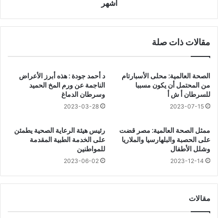
س
ب
أشهر
ة
ح
ا
ث
ل
ل
مقالات ذات صلة
ط
ل
ب
ت
ي
ح
ب
ق
الصحة العالمية: محلى الأسبارتام
د أحمد جودة : هذه أبرز الأعراض
ا
ق
من المحتمل أن يكون مسببا
الناجمة عن ورم المخ الحميد
ل
م
للسرطان أ ش أ
وسرطان الدماغ
م
ن
2023-03-28
2023-07-15
ر
ش
ج
ه
ممثل الصحة العالمية: مصر قضت
رئيس هيئة الرعاية الصحية يطمئن
و
ا
على الحصبة والبلهارسيا والملاريا
على الخدمة الطبية المقدمة
ض
د
وشلل الأطفال
للمواطنين
ب
ا
2023-06-02
2023-12-14
ط
ت
م
ا
خ
ل
ز
أ
مقالات
ن
ط
أ
ب