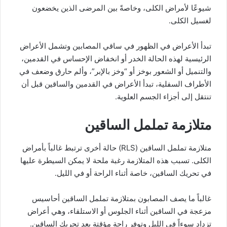
شيوعًا لأمراض الكلى، وخاصةً بين المرضى الذين يخضعون
لغسيل الكلى.
تبدأ الأعراض في الظهور في ساقي المصابين وتشمل الأعراض
الرئيسية لهذه الحالة الخدر أو انخفاض الإحساس في القدمين،
والتنميل أو الشعور بوخز أو “وخز بالإبر”، وألم حارق وضعف في
الأطراف السفلية، تبدأ الأعراض في القدمين والساقين قبل أن
تنتقل إلى أجزاء الجسم العلوية.
متلازمة تململ الساقين
متلازمة تململ الساقين (RLS) حالة أخرى ترتبط غالباً بأمراض
الكلى. تسبب هذه المتلازمة رغبة ملحة لا يمكن السيطرة عليها
في تحريك الساقين، خاصة أثناء الراحة أو في الليل.
غالباً ما يصف المصابون بمتلازمة تململ الساقين أحاسيس
مزعجة في الساقين أثناء الجلوس أو الاستلقاء، وهي أعراض
تزداد سوءاً في الليل وتوفر راحة مؤقتة بعد تحريك الساقين.