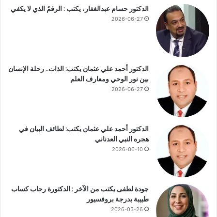
د
الدكتور حسام عبدالغفار، يكتب : الرقمُ الذي لا يكفي
ا
و
ء
2026-06-27
ي
خ
ة
ل
غ
ا
ي
ل
الدكتور أحمد علي عثمان يكتب: الذات.. رحلة الإنسان
ر
أ
بين نور الوحي ومعارف العلم
م
خ
ر
2026-06-27
ر
خ
3
ص
أ
ش
الدكتور أحمد علي عثمان يكتب: لطائف البيان في
ه
هجره النبي العدناني
ر
2026-06-10
جودة لطفى يكتب من الآخر : الدكتورة رحاب كساب
طبيبة بدرجة بروفسيور
2026-05-26