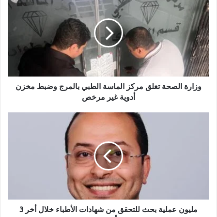
ز
ا
ر
ة
ا
ل
ص
ح
ة
وزارة الصحة تغلق مركز الماسة الطبي بالمرج وضبط مخزن
ت
أدوية غير مرخص
غ
ل
م
ق
ل
م
ي
ر
و
ك
ن
ز
ع
ا
م
ل
ل
م
ي
ا
ة
مليون عملية بحث للتحقق من شهادات الأطباء خلال أخر 3