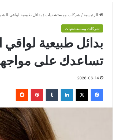
الرئيسية
/
شركات ومستشفيات
/
بدائل طبيعية لواقي الش
شركات ومستشفيات
بدائل طبيعية لواقي 
تساعدك على مواجهة
2026-06-14
فيسبوك
‫X
لينكدإن
‏Tumblr
بينتيريست
‏Reddit