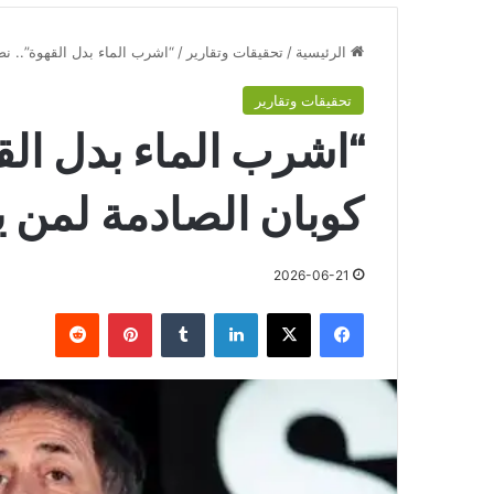
الرئيسية
/
تحقيقات وتقارير
/
“اشرب الماء بدل القهوة”.. نص
تحقيقات وتقارير
“اشرب الماء بدل الق
كوبان الصادمة لمن ير
2026-06-21
فيسبوك
‫X
لينكدإن
‏Tumblr
بينتيريست
‏Reddit