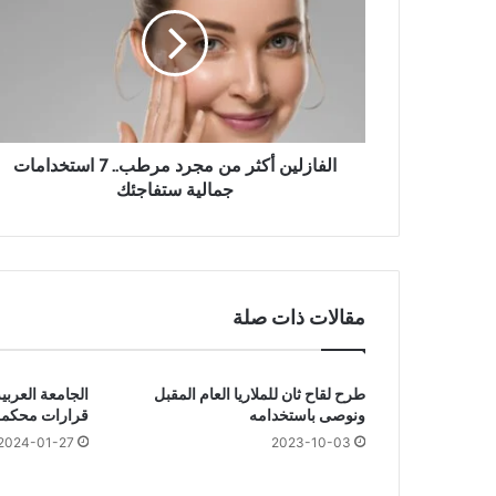
ف
ا
ز
ل
ي
ن
أ
ك
الفازلين أكثر من مجرد مرطب.. 7 استخدامات
ث
جمالية ستفاجئك
ر
م
ن
م
ج
مقالات ذات صلة
ر
د
م
طرح لقاح ثان للملاريا العام المقبل
الجامعة العربي
ر
ونوصى باستخدامه
قرارات محكمة ا
ط
ب
2023-10-03
2024-01-27
.
.