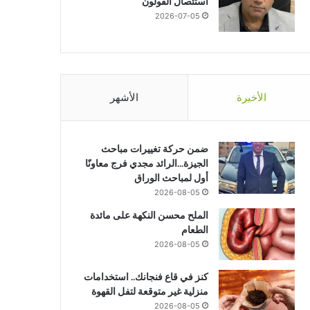
استئصال القولون
2026-07-05
تحقيقات وتقارير
2026-07-13
كيف يتحول سرطان القولون إلى ن
الأخيرة
الأشهر
الكبد؟
ضمن حركة تغييرات مباحث
الجيزة…الرائد مجدي فرج معاونًا
أول لمباحث الوراق
2026-07-13
2026-07-21
2
2026-08-05
وزير الصحة يستقبل الوزيرة الفرنسية لتعزيز الشراكة الصحية بين مصر وفرنسا
كيف كشف تطبيق لتتبّع اللياقة البدنية حمل امرأة قبل علمها به؟
كيف يتحول سرطان القولون إلى نسخة قادرة على غزو الكبد؟
الملح محسن النكهة على مائدة
الطعام
2026-08-05
كنز في قاع فنجانك.. استخدامات
منزلية غير متوقعة لتفل القهوة
2026-08-05