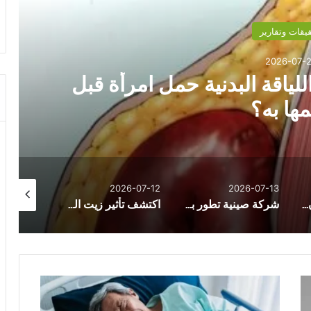
يقات وتقارير
2026-07-2
لياقة البدنية حمل امرأة قبل
ها به؟
026-07-21
2026-07-12
2026-07-13
كيف يتحول سرطان القولون إلى نسخة قادرة على غزو الكبد؟
شركة صينية تطور بديلاً لشرائح ماسك الدماغية لا يتطلب جراحة
اكتشف تأثير زيت السمك على مرضى القلب
ا
ب