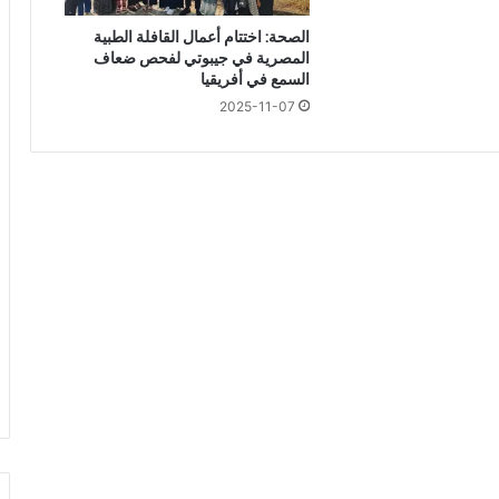
ئ
الصحة: اختتام أعمال القافلة الطبية
د
المصرية في جيبوتي لفحص ضعاف
ا
السمع في أفريقيا
ل
2025-11-07
ك
ب
د
و
ع
ل
ي
ك
ب
ت
ح
ل
ي
ل
و
ظ
ا