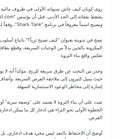
روى كوبان كيف عاش سنواته الأولى في ظروف مالية صع
ويصبح اسماً معروفاً في برنامج “Shark Tank”، وفقاً لما ذكره موقع “BENZINGA”، واطلعت عليه “العربية Business”.
نصح في تدوينة بعنوان “كيف تصبح ثرياً؟” باتباع أسلوب ح
المكرونة بالجبن بدلاً من الوجبات السريعة، وقطع بطاقات
تعكس واقع بناء الثروة
وحذر من البحث عن طرق سريعة للربح، مؤكداً أنه لا 
حيث يميل كثيرون إلى ملاحقة الفرص السريعة. وأضاف
إشارة إلى مخاطر الوعود الاستثمارية السهلة.
شدد على أن بناء الثروة لا يعتمد على “وصفة سرية” أو ا
الخطوة الأولى نحو الثراء هي ادخار كل ما يمكن ادخاره
الفرص.
أوضح أن الاحتفاظ بالنقد ليس مجرد هدف ادخاري، بل أد