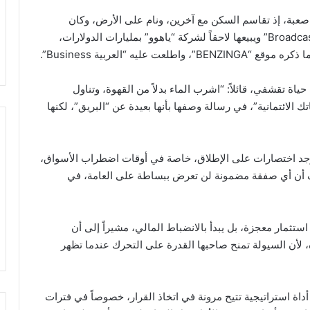
بة، إذ تقاسم السكن مع آخرين، ونام على الأرض، وكان
يضغط نفقاته إلى الحد الأدنى، قبل أن يؤسس “Broadcast.com” ويبيعها لاحقاً لشركة “ياهوو” بمليارات الدولارات،
ياة تقشفي، قائلاً: “اشرب الماء بدلاً من القهوة، وتناول
ك الائتمانية”، في رسالة وصفها بأنها بعيدة عن “البريق”، لكنها
توجد اختصارات على الإطلاق، خاصة في أوقات اضطراب الأسواق،
 أن أي صفقة مضمونة لن تعرض ببساطة على العامة، في
ستثمار معجزة، بل يبدأ بالانضباط المالي، مشيراً إلى أن
، لأن السيولة تمنح صاحبها القدرة على التحرك عندما تظهر
اة استراتيجية تتيح مرونة في اتخاذ القرار، خصوصاً في فترات