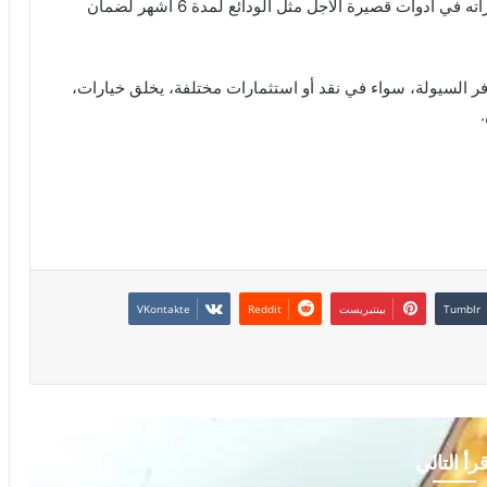
تقلب الأسواق، لافتاً إلى أنه كان يفضل الاحتفاظ بمدخراته في أدوات قصيرة الأجل مثل الودائع لمدة 6 أشهر لضمان
ر السيولة، سواء في نقد أو استثمارات مختلفة، يخلق خيارات،
بينتيريست
قرأ التالي