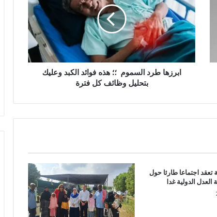
ر
ز
ه
ا
ط
ر
د
ا
ابرزها طرد السموم ؛؛ هذه فوائد الكبد وعليك
ل
بتحليل وظائف كل فترة
س
م
و
م
؛
؛
ه
ة تعقد اجتماعا طارئا حول
ذ
لعدل الدولية غدا
ه
ف
و
ا