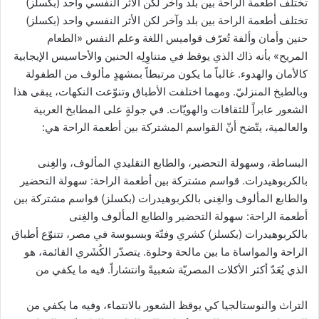
تختلف أطعمة الراحة بين بلد وآخر لكن الأثر النفسي واحد (بكسلز)
تختلف أطعمة الراحة بين بلد وآخر لكن الأثر النفسي واحد (بكسلز)
حنين وأمان وألفة تُعرّف قواميس اللغة وعلم النفس «الطعام
المريح» بأنه ذاك الذي يوقظ في متناوِلِه الحنين والأحاسيس الإيجابية
كالأمان والهدوء. غالباً ما يكون مرتبطاً بمشهدٍ مألوف من الطفولة
وبالطبخ المنزليّ. ومهما اختلفت الأطباق وتنوّعت النكهات، يبقى هذا
الشعور عابراً للثقافات والهويّات. في جولةٍ على المطابخ العربية
والعالمية، يتّضح أنّ القواسم المشتركة بين أطعمة الراحة هي:
البساطة، وسهولة التحضير، والطابع التقليدي المألوف، والغِنى
بالكربوهيدرات. قواسم مشتركة بين أطعمة الراحة: سهولة التحضير
والطابع المألوف والغِنى بالكربوهيدرات (بكسلز) قواسم مشتركة بين
أطعمة الراحة: سهولة التحضير والطابع المألوف والغِنى
بالكربوهيدرات (بكسلز) كشري وفتّة وبسبوسة في مصر، تتنوّع أطباق
الراحة والمواساة ما بين مالحة وحلوة. يتصدّر الكُشَري القائمة، هو
الذي يُعَدّ أكثر الأكلات المصريّة شعبيةً وانتشاراً. فيه ما يكفي من
التراث والنوستالجيا كي يوقظ الشعور بالانتماء، وفيه ما يكفي من