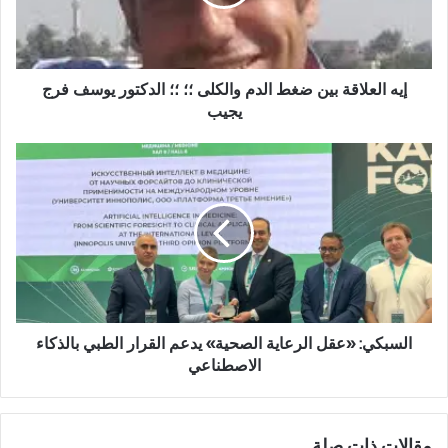
ع
ل
ا
ق
ة
إيه العلاقة بين ضغط الدم والكلى ؛؛ ؛؛ الدكتور يوسف فرج
ب
يجيب
ي
ن
ا
ض
ل
غ
س
ط
ب
ا
ك
ل
ي
د
:
م
«
و
ع
ا
ق
السبكي: «عقل الرعاية الصحية» يدعم القرار الطبي بالذكاء
ل
ل
الاصطناعي
ك
ا
ل
ل
ى
ر
مقالات ذات صلة
؛
ع