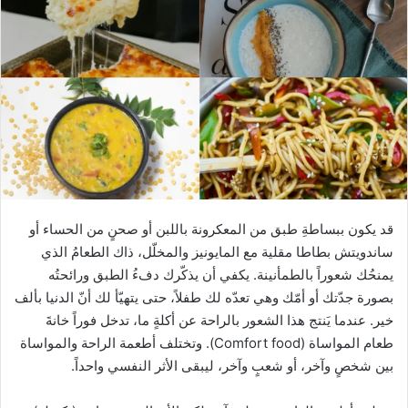
قد يكون ببساطةِ طبق من المعكرونة باللبن أو صحنٍ من الحساء أو
ساندويتش بطاطا مقلية مع المايونيز والمخلّل، ذاك الطعامُ الذي
يمنحُك شعوراً بالطمأنينة. يكفي أن يذكّرك دفءُ الطبق ورائحتُه
بصورة جدّتك أو أمّك وهي تعدّه لك طفلاً، حتى يتهيّأ لك أنّ الدنيا بألف
خير. عندما يَنتج هذا الشعور بالراحة عن أكلةٍ ما، تدخل فوراً خانةَ
طعام المواساة (Comfort food). وتختلف أطعمة الراحة والمواساة
بين شخصٍ وآخر، أو شعبٍ وآخر، ليبقى الأثر النفسي واحداً.