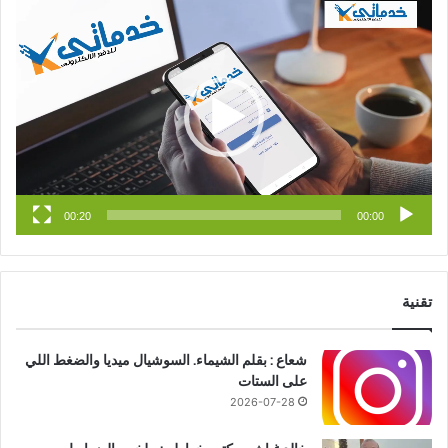
مشغل
الفيديو
ب
u
ت
و
T
ق
ك
u
ر
b
ا
e
م
00:20
00:00
تقنية
شعاع : بقلم الشيماء. السوشيال ميديا والضغط اللي
على الستات
2026-07-28