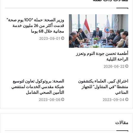
؛
ا
؛
ي
؛
ة
وزير الصحة: حملة “100 يوم صحة”
ا
ا
قدمت أكثر من 26 مليون خدمة
ل
ل
مجانية خلال 68 يوما
د
ص
2023-09-01
ك
ح
ت
ي
أطعمة تحسن جودة النوم وتعزز
و
ة
الراحة الليلية
ر
»
2026-06-22
ي
ي
و
د
س
اختراق كبير.. العلماء يكتشفون
الصحة: بروتوكول تعاون لتوسيع
ع
منشطا “في المتناول” للجهاز
شبكة مقدمي الخدمات لمنتفعي
ف
م
المناعي
التأمين الصحي الشامل
ف
ا
ر
ل
2023-06-06
2023-09-04
ج
ق
ي
ر
ج
ا
مقالات
ي
ر
ب
ا