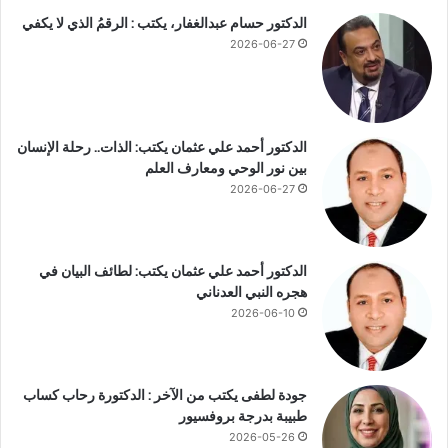
ل
الدكتور حسام عبدالغفار، يكتب : الرقمُ الذي لا يكفي
ط
2026-06-27
ب
ي
ب
ا
ل
الدكتور أحمد علي عثمان يكتب: الذات.. رحلة الإنسان
ذ
بين نور الوحي ومعارف العلم
ك
2026-06-27
ا
ء
ا
ل
الدكتور أحمد علي عثمان يكتب: لطائف البيان في
ا
هجره النبي العدناني
ص
2026-06-10
ط
ن
ا
ع
جودة لطفى يكتب من الآخر : الدكتورة رحاب كساب
ي
طبيبة بدرجة بروفسيور
2026-05-26