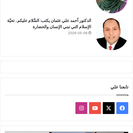
ا
ل
ك
الدكتور أحمد علي عثمان يكتب: السَّلام عليكم.. تحيّة
ش
الإسلام التي تبني الإنسان والحضارة
ف
2026-05-06
ف
ى
ا
ل
ع
ي
ا
د
ا
تابعنا علي
ت
ا
ل
ف
ا
خ
ا
ي
X
Y
ن
ص
ة
س
o
س