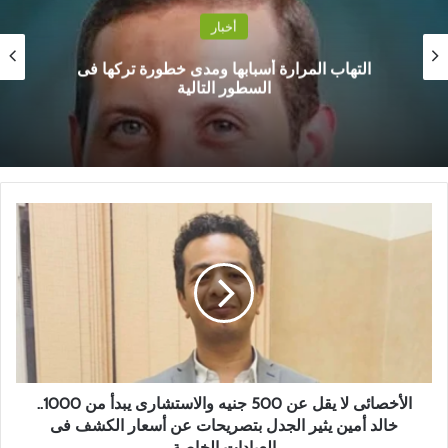
أخبار
التهاب المرارة أسبابها ومدى خطورة تركها فى
السطور التالية
ا
ل
أ
خ
ص
ا
ئ
ى
ل
ا
الأخصائى لا يقل عن 500 جنيه والاستشارى يبدأ من 1000..
ي
خالد أمين يثير الجدل بتصريحات عن أسعار الكشف فى
ق
العيادات الخاصة