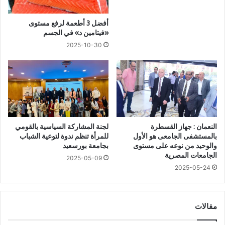
ب
و
د
ز
أفضل 3 أطعمة لرفع مستوى
أ
إ
«فيتامين د» في الجسم
م
ل
2025-10-30
ن
ى
1
ا
0
ل
0
ع
0
ص
.
ا
.
ئ
خ
ر
النعمان : جهاز القسطرة
لجنة المشاركة السياسية بالقومي
ا
؟
بالمستشفى الجامعى هو الأول
للمرأة تنظم ندوة لتوعية الشباب
ل
والوحيد من نوعه على مستوى
بجامعة بورسعيد
د
الجامعات المصرية
2025-05-09
أ
2025-05-24
م
ي
ن
ي
مقالات
ث