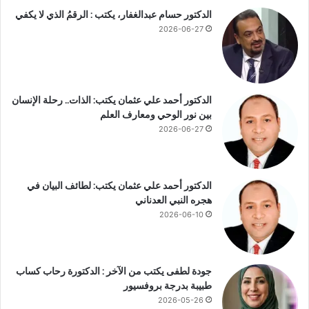
ي
الدكتور حسام عبدالغفار، يكتب : الرقمُ الذي لا يكفي
ر
2026-06-27
ا
ل
ج
د
ل
الدكتور أحمد علي عثمان يكتب: الذات.. رحلة الإنسان
ب
بين نور الوحي ومعارف العلم
ت
2026-06-27
ص
ر
ي
ح
الدكتور أحمد علي عثمان يكتب: لطائف البيان في
ا
هجره النبي العدناني
ت
2026-06-10
ع
ن
أ
س
جودة لطفى يكتب من الآخر : الدكتورة رحاب كساب
ع
طبيبة بدرجة بروفسيور
ا
2026-05-26
ر