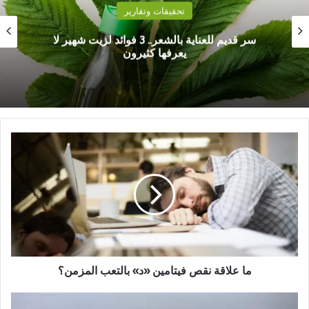
تحقيقات وتقارير
سر قديم للعناية بالشعر.. 3 فوائد لزيت شهير لا
يعرفها كثيرون
م
ا
ع
ل
ا
ق
ة
ن
ق
ص
ما علاقة نقص فيتامين «د» بالتعب المزمن؟
ف
ي
ا