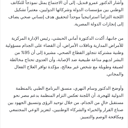
وأشار الدكتور عمرو قنديل، إلى أن الاجتماع يمثل نموذجاً للتكاتف
الوطني بين مؤسسات الدولة وشركائها الدوليين، معتبراً تشكيل
اللجنة التزاماً استراتيجياً موحداً لتحقيق هدف إنساني صحي يضاف
إلى إنجازات الدولة المصرية.
من جانبها، أكدت الدكتورة أماني الحبشي، رئيس الإدارة المركزية
للأمراض المدارية وناقلات الأمراض، أن القضاء على الجذام مسؤولية
وطنية مشتركة تتجاوز القطاع الصحي، مشيرة إلى أن 95% من
البشر لديهم مناعة طبيعية ضد الإصابة، وأن العدوى تحتاج مخالطة
لصيقة وطويلة مع شخص غير معالج، مؤكدة توافر العلاج الفعال
والمجاني.
وأوضح الدكتور وسام النهري، منسق البرنامج الطبي بالمنظمة
الدولية للهجرة، أن اللجنة تعكس التزام المنظمة بدعم مصر نحو
مستقبل خالٍ من الجذام، من خلال توحيد الرؤى وتنسيق الجهود بين
صناع القرار والخبراء والشركاء الوطنيين، لتعزيز الوعي المجتمعي
ومكافحة الوصم والتمييز.