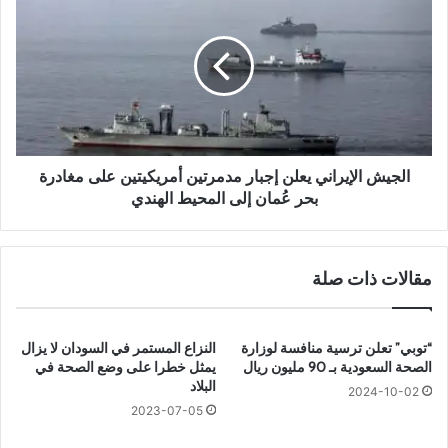
ت
ل
ا
ج
م
ي
ي
ش
ن
ا
«
ل
د
إ
»
ي
ب
ر
الجيش الإيراني يعلن إجبار مدمرتين أمريكيتين على مغادرة
ا
ا
بحر عُمان إلى المحيط الهندي
ل
ن
ت
ي
ع
ي
مقالات ذات صلة
ب
ع
ا
ل
ل
ن
م
إ
“توبي” تعلن ترسية منافسة لوزارة
النزاع المستمر في السودان لا يزال
ز
ج
الصحة السعودية بـ 90 مليون ريال
يمثل خطرا على وضع الصحة في
م
ب
البلاد
2024-10-02
ن
ا
2023-07-05
؟
ر