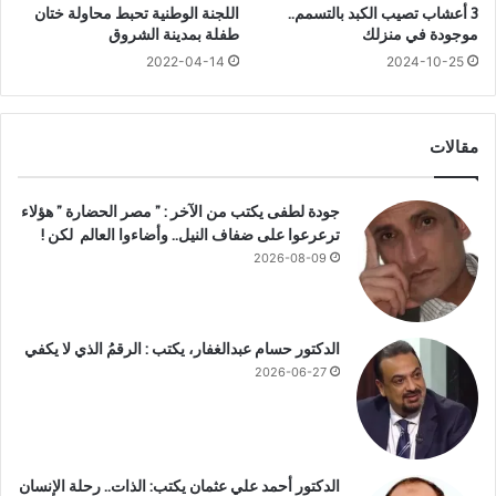
م
3 أعشاب تصيب الكبد بالتسمم..
اللجنة الوطنية تحبط محاولة ختان
د
موجودة في منزلك
طفلة بمدينة الشروق
م
2022-04-14
2024-10-25
ر
ت
ي
ن
مقالات
أ
م
ر
جودة لطفى يكتب من الآخر : ” مصر الحضارة ” هؤلاء
ي
ترعرعوا على ضفاف النيل.. وأضاءوا العالم لكن !
ك
2026-08-09
ي
ت
ي
الدكتور حسام عبدالغفار، يكتب : الرقمُ الذي لا يكفي
ن
ع
2026-06-27
ل
ى
م
غ
الدكتور أحمد علي عثمان يكتب: الذات.. رحلة الإنسان
ا