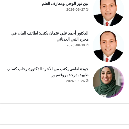
بين نور الوحي ومعارف العلم
د
2026-06-27
ر
ة
ب
ح
الدكتور أحمد علي عثمان يكتب: لطائف البيان في
ر
هجره النبي العدناني
عُ
2026-06-10
م
ا
ن
إ
جودة لطفى يكتب من الآخر : الدكتورة رحاب كساب
ل
طبيبة بدرجة بروفسيور
ى
2026-05-26
ا
ل
م
ح
ي
ط
ا
ل