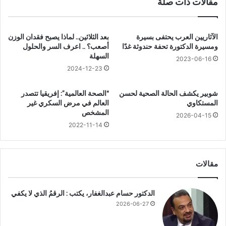
مقالات ذات صلة
ط
م
ا
ت
ئ
ع
ف
ل
الآثاريين العرب يحتفى بسيرة
بعد الثلاثين.. لماذا يصبح فقدان الوزن
ا
ق
ومسيرة الدكتورة تحفة حندوثة غدًا
أصعب؟ .. اعرف السر والحلول
ل
السهلة
ة
2023-06-16
ب
ب
2024-12-23
ي
ا
ا
ل
شوبير يكشف الحالة الصحية لحسن
“الصحة العالمية”: إفريقيا تتصدر
ن
س
المستكاوي
العالم في مرض السكري غير
ف
ا
المشخص
2026-04-15
ي
ق
2022-11-14
ه
ي
ج
ن
ر
ت
ه
د
مقالات
ا
ل
ل
ع
ن
الدكتور حسام عبدالغفار، يكتب : الرقمُ الذي لا يكفي
ل
ب
ى
2026-06-27
ي
م
ا
ش