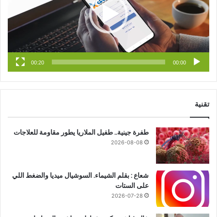
ك
u
ر
b
ا
e
م
00:20
00:00
تقنية
طفرة جينية.. طفيل الملاريا يطور مقاومة للعلاجات
2026-08-08
شعاع : بقلم الشيماء. السوشيال ميديا والضغط اللي
على الستات
2026-07-28