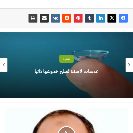
تقنية
عدسات لاصقة تُصلح خدوشها ذاتيا
ا
ل
د
ك