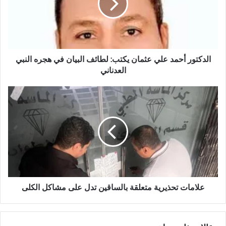
ت
و
ر
أ
ح
م
الدكتور أحمد علي عثمان يكتب: لطائف البيان في هجره النبي
د
العدناني
ع
ل
ع
ي
ل
ع
ا
ث
م
م
ا
ا
ت
ن
ت
ي
ح
ك
ذ
ت
ي
علامات تحذيرية متعلقة بالساقين تدل على مشاكل الكلى
ب
ر
:
ي
ل
ة