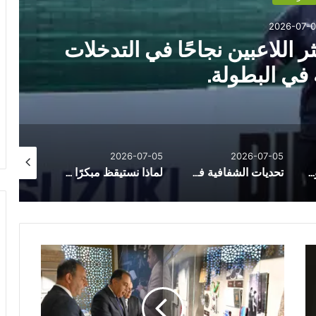
2026-07-0
 اللاعبين نجاحًا في التدخلات
 في البطولة.
026-07-11
2026-07-05
2026-07-05
هذه أبرز العادات ليومية التى تزيد خطر جلطات القلب لدى الشباب
تحديات الشفافية في التداول خارج البورصة
لماذا نستيقظ مبكرًا دون منبه؟.. وما الذى يكشفه ذلك عن أجسامنا وشخصياتنا؟
ر
ئ
ي
س
ا