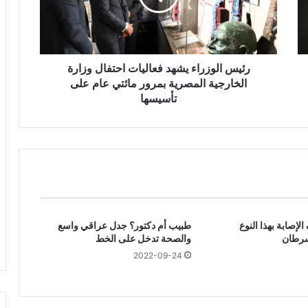
ل
و
ز
ر
ا
رئيس الوزراء يشهد فعاليات احتفال وزارة
ء
الخارجية المصرية بمرور مائتي عام على
ي
تأسيسها
ش
ه
د
ف
ع
ا
ل
ي
إصابة بهذا النوع
طبيب أم دكتور؟ جدل عراقي واسع
ا
سرطان
والصحة تدخل على الخط
ت
ا
2022-09-24
ح
ت
ف