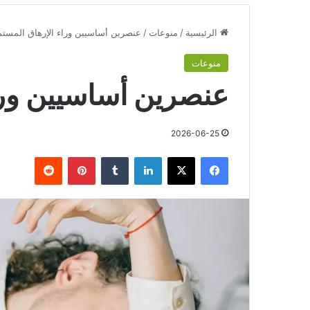
الرئيسية
/
منوعات
/
عنصرين أساسيين وراء الإرهاق المستم
منوعات
عنصرين أساسيين ورا
2026-06-25
فيسبوك
‫X
لينكدإن
‏Tumblr
بينتيريست
‏Reddit