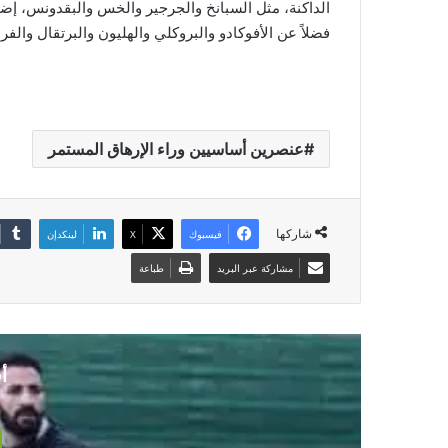
الداكنة، مثل السبانخ والجرجير والخس والبقدونس، إض
فضلاً عن الأفوكادو والبروكلي والهليون والبرتقال والفرا
عنصرين أساسيين وراء الإرهاق المستمر
شاركها
فيسبوك
‫X
لينكدإن
مشاركة عبر البريد
طباعة
أ