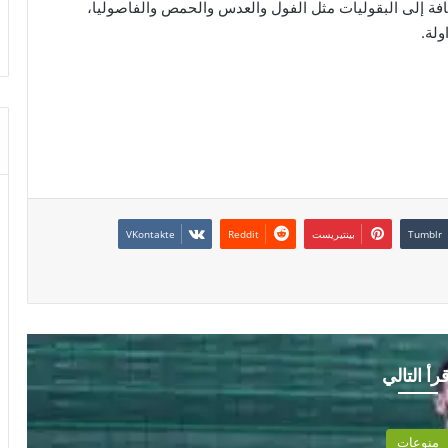
افة إلى البقوليات مثل الفول والعدس والحمص والفاصوليا،
ولة.
بينتيريست
قرأ التالي
منوعات