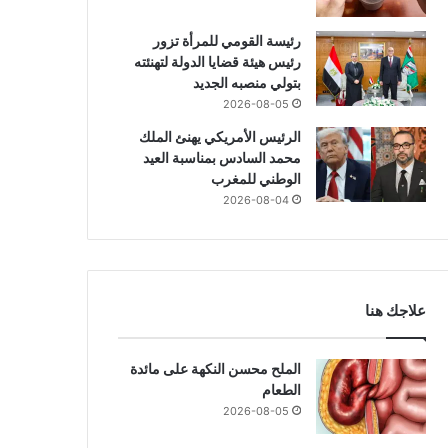
2026-07-05
رئيسة القومي للمرأة تزور
هذه أبرز العادات ليومية التى تز
رئيس هيئة قضايا الدولة لتهنئته
بتولي منصبه الجديد
لدى الشباب
2026-08-05
الرئيس الأمريكي يهنئ الملك
محمد السادس بمناسبة العيد
الوطني للمغرب
2026-08-04
2026-07-05
2026-07-06
2
العثورعلى مدينة مفقودة بمصر وجثث بـ “ألسنة ذهبية” عمرها 1600عاما
مهند لاشين على قائمة أكثر اللاعبين نجاحًا في التدخلات الدفاعية في البطولة.
هذه أبرز العادات ليومية التى تزيد خطر جلطات القلب لدى الشباب
علاجك هنا
الملح محسن النكهة على مائدة
الطعام
2026-08-05