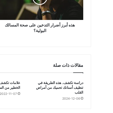
ر
ز
أ
ض
ر
هذه أبرز أضرار التدخين على صحة المسالك
ا
البولية؟
ر
ا
ل
ت
د
خ
مقالات ذات صلة
ي
ن
ع
دراسة تكشف.. هذه الطريقة في
علامات تكشف ال
ل
تنظيف أسنانك تحميك من أمراض
الخطير من ال
ى
القلب
ص
2022-11-07
2024-12-06
ح
ة
ا