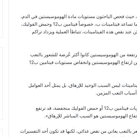
 بصحة جيدة، حيث فحص الباحثون مستويات مادة الهوموسيستين في الدم،
وهي حمض أميني ينتجه الجسم بصورة طبيعية. وعادةً ما تساعد فيتامينات ب، خصوصاً فيتامين ب12 وحمض الفوليك،
 عند نقص هذه الفيتامينات، تتباطأ العملية ويزداد تراكم
فعة من الهوموسيستين كانوا أكثر عُرضة للشعور بالتعب
الجسدي مقارنة بغيرهم، كما تبين وجود ارتباط واضح بين ارتفاع الهوموسيستين وانخفاض مستويات فيتامين ب12
تامينات ليس السبب الوحيد للإرهاق، بل يمثل أحد العوامل
 أسباب التعب المزمن.
وقالت أخصائية التغذية جوهانا كاتز: «عندما تكون مستويات فيتامين ب12 أو حمض الفوليك منخفضة، قد ترتفع
رتفاع الهوموسيستين هو السبب المباشر للإرهاق».
 بالتعب يعاني من نقص غذائي، لكنها قد تكون أحد التفسيرات