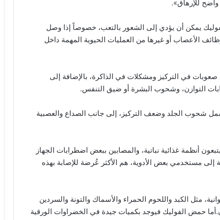
واضح للإرهاق».
ستويات فيتامين ب12 أو حمض الفوليك يمكن أن يؤدي إلى الشعور بالتعب، خصوصاً إذا وصل
 وظائف الأعصاب أو غيرها من العمليات الحيوية المهمة داخل
قص فيتامين ب12 قد يترافق مع صعوبات في التركيز ومشكلات في الذاكرة، بالإضافة إلى
رابات التوازن، وشحوب البشرة أو ضيق التنفس.
مل شحوب الجلد وضعف التركيز، إلى جانب الصداع والعصبية
بعون أنظمة غذائية نباتية، والمصابين ببعض اضطرابات الجهاز
 إلى مستخدمي بعض الأدوية، هم الأكثر عُرضة للإصابة بهذه
جات الحيوانية، مثل الكبد واللحوم الحمراء والأسماك والتونة والسردين
ن.أما حمض الفوليك فيوجد بكميات جيدة في الخضراوات الورقية