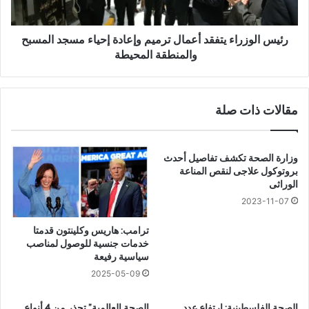
ا
ز
ل
ر
أ
ا
رئيس الوزراء يتفقد أعمال ترميم وإعادة إحياء مسجد المسبح
و
ء
والمنطقة المحيطة
س
ي
ط
ت
ت
ف
مقالات ذات صلة
ح
ق
م
د
ي
أ
ا
ع
وزارة الصحة تكشف تفاصيل أحدث
ل
م
بروتوكول علاجى لنقص المناعة
د
ا
الوراثى
م
ل
2023-11-07
ا
ت
غ
ر
ترامب: هاريس وكلينتون قدمتا
م
م
خدمات جنسية للوصول لمناصب
ن
ي
سياسية رفيعة
ا
م
2025-05-09
ل
و
ت
إ
الصحة الفلسطينية: ارتفاع عدد
الصحة العالمية” تحذر من 4 أنواع