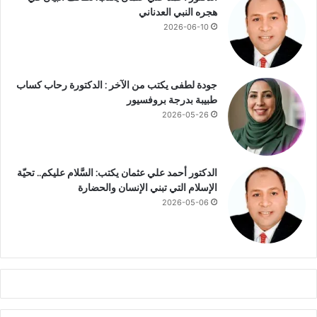
ل
هجره النبي العدناني
م
2026-06-10
ن
ط
ق
ة
جودة لطفى يكتب من الآخر : الدكتورة رحاب كساب
ا
طبيبة بدرجة بروفسيور
ل
2026-05-26
م
ح
ي
ط
الدكتور أحمد علي عثمان يكتب: السَّلام عليكم.. تحيّة
ة
الإسلام التي تبني الإنسان والحضارة
2026-05-06