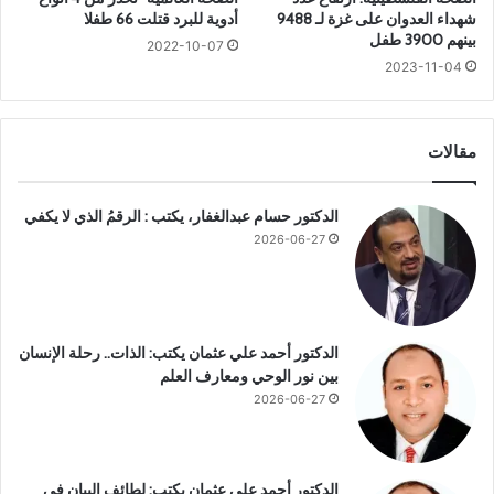
د
ع
شهداء العدوان على غزة لـ 9488
أدوية للبرد قتلت 66 طفلا
ه
ا
بينهم 3900 طفل
2022-10-07
و
د
2023-11-04
ر
ة
خ
إ
ل
ح
ا
ي
مقالات
ل
ا
ا
ء
ل
الدكتور حسام عبدالغفار، يكتب : الرقمُ الذي لا يكفي
م
ش
س
2026-06-27
ي
ج
خ
د
و
ا
خ
ل
الدكتور أحمد علي عثمان يكتب: الذات.. رحلة الإنسان
ة
م
بين نور الوحي ومعارف العلم
س
2026-06-27
ب
ح
و
ا
الدكتور أحمد علي عثمان يكتب: لطائف البيان في