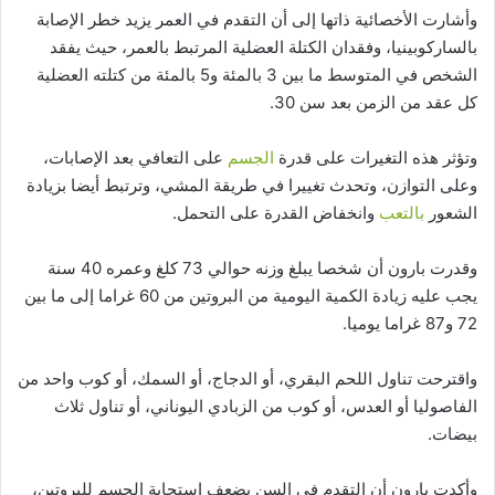
وأشارت الأخصائية ذاتها إلى أن التقدم في العمر يزيد خطر الإصابة
بالساركوبينيا، وفقدان الكتلة العضلية المرتبط بالعمر، حيث يفقد
الشخص في المتوسط ما بين 3 بالمئة و5 بالمئة من كتلته العضلية
كل عقد من الزمن بعد سن 30.
وتؤثر هذه التغيرات على قدرة
الجسم
على التعافي بعد الإصابات،
وعلى التوازن، وتحدث تغييرا في طريقة المشي، وترتبط أيضا بزيادة
الشعور
بالتعب
وانخفاض القدرة على التحمل.
وقدرت بارون أن شخصا يبلغ وزنه حوالي 73 كلغ وعمره 40 سنة
يجب عليه زيادة الكمية اليومية من البروتين من 60 غراما إلى ما بين
72 و87 غراما يوميا.
واقترحت تناول اللحم البقري، أو الدجاج، أو السمك، أو كوب واحد من
الفاصوليا أو العدس، أو كوب من الزبادي اليوناني، أو تناول ثلاث
بيضات.
وأكدت بارون أن التقدم في السن يضعف استجابة الجسم للبروتين،